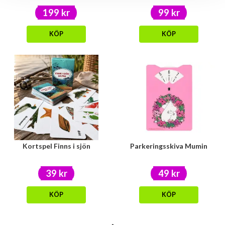
199 kr
99 kr
KÖP
KÖP
Kortspel Finns i sjön
Parkeringsskiva Mumin
39 kr
49 kr
KÖP
KÖP