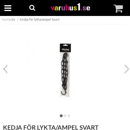
Startsida
Kedja för lykta/ampel Svart
KEDJA FÖR LYKTA/AMPEL SVART