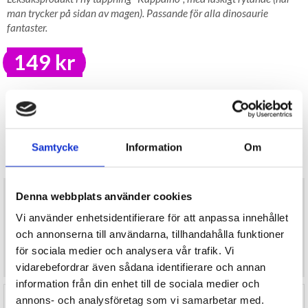
man trycker på sidan av magen). Passande för alla dinosaurie
fantaster.
149 kr
LAGER I SVERIGE, SNABB LEVERANS
ÖPPET KÖP I 30 DAGAR
ANTAL
KÖP
Samtycke
Information
Om
I lager
Leksaksprodukt i ny tappning "Käppdino", med läskigt rytande (när
Denna webbplats använder cookies
man trycker på sidan av magen). Passande för alla dinosaurie
Vi använder enhetsidentifierare för att anpassa innehållet
fantaster.
Total längd ca 87cm lång.
och annonserna till användarna, tillhandahålla funktioner
Käppen är i plast och dinosaurien i plysch.
för sociala medier och analysera vår trafik. Vi
Levereras med 3xLR44 batterier.
vidarebefordrar även sådana identifierare och annan
information från din enhet till de sociala medier och
annons- och analysföretag som vi samarbetar med.
RECENSIONER (0)