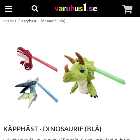
Startsida
Käpphäst - Dinosaurie (Blå)
KÄPPHÄST - DINOSAURIE (BLÅ)
Leksaksprodukt i ny tappning "Käppdino", med läskigt rytande (när