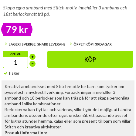
Skapa egna armband med Stitch-motiv. Innehåller 3 armband och
18st berlocker att trä på.
79 kr
LAGER I SVERIGE, SNABB LEVERANS
ÖPPET KÖP I 30 DAGAR
ANTAL
KÖP
I lager
Kreativt armbandsset med Stitch-motiv för barn som tycker om
pyssel och smyckestillverkning. Förpackningen innehåller 3
armband och 18 berlocker som kan träs på för att skapa personliga
armband i olika kombinationer.
Berlockerna kan flyttas och varieras, vilket gör det möjligt att ändra
armbandens utseende efter eget önskemål. Ett passande pyssel
för lugna stunder hemma, kalas eller som present till barn som gillar
Stitch och kreativa aktiviteter.
Produktinformation: