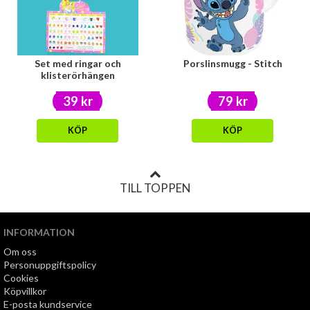
Set med ringar och
Porslinsmugg - Stitch
klisterörhängen
39 kr
79 kr
KÖP
KÖP
TILL TOPPEN
INFORMATION
Om oss
Personuppgiftspolicy
Cookies
Köpvillkor
E-posta kundservice