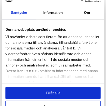
Gör ditt egna godishalsband
Fluffig anteckningsbok Stitch
Samtycke
Information
Om
29 kr
59 kr
Denna webbplats använder cookies
KÖP
KÖP
Vi använder enhetsidentifierare för att anpassa innehållet
och annonserna till användarna, tillhandahålla funktioner
för sociala medier och analysera vår trafik. Vi
vidarebefordrar även sådana identifierare och annan
information från din enhet till de sociala medier och
annons- och analysföretag som vi samarbetar med.
Dessa kan i sin tur kombinera informationen med annan
information som du har tillhandahållit eller som de har
samlat in när du har använt deras tjänster.
Doftande pennor 8-pack
Lösnaglar "Fashion Nails"
Tillåt alla
39 kr
99 kr
KÖP
KÖP