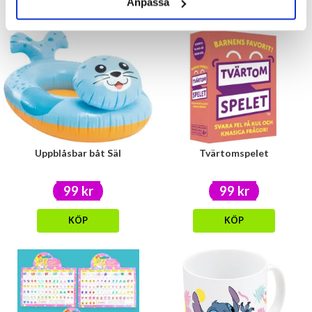
Anpassa
Uppblåsbar båt Säl
Tvärtomspelet
99 kr
99 kr
KÖP
KÖP