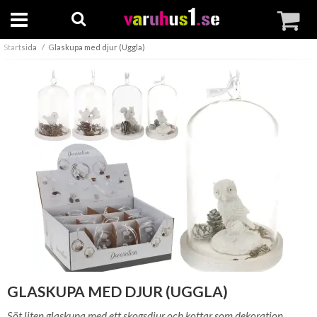
Startsida
Glaskupa med djur (Uggla)
GLASKUPA MED DJUR (UGGLA)
Söt liten glaskupa med ett skogsdjur och kottar som dekoration.