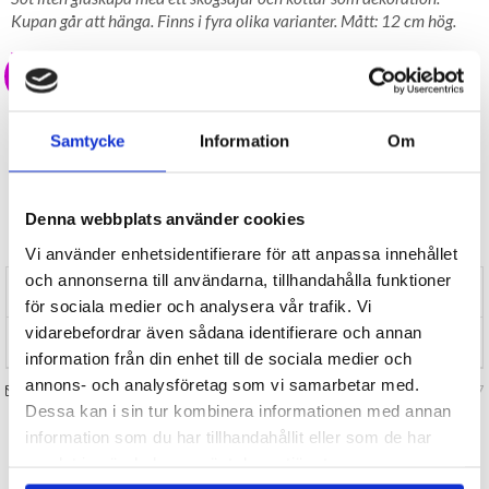
Kupan går att hänga. Finns i fyra olika varianter. Mått: 12 cm hög.
39 kr
LAGER I SVERIGE, SNABB LEVERANS
ÖPPET KÖP I 30 DAGAR
Samtycke
Information
Om
BEVAKA
Denna webbplats använder cookies
Tillfälligt Slut
Preliminärt åter i lager: Okänt
Vi använder enhetsidentifierare för att anpassa innehållet
och annonserna till användarna, tillhandahålla funktioner
RECENSIONER (0)
för sociala medier och analysera vår trafik. Vi
vidarebefordrar även sådana identifierare och annan
TIPSA
information från din enhet till de sociala medier och
annons- och analysföretag som vi samarbetar med.
FRÅGA OSS OM VARAN
Art. nr 130437
Dessa kan i sin tur kombinera informationen med annan
information som du har tillhandahållit eller som de har
TILL TOPPEN
samlat in när du har använt deras tjänster.