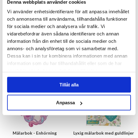
Denna webbplats använder cookies
Vi använder enhetsidentifierare för att anpassa innehållet
och annonserna till användarna, tillhandahålla funktioner
för sociala medier och analysera vår trafik. Vi
vidarebefordrar även sådana identifierare och annan
Pettson & Findus målarbok
Målarbok 144st motiv med
Djur
information från din enhet till de sociala medier och
annons- och analysföretag som vi samarbetar med.
29 kr
29 kr
Dessa kan i sin tur kombinera informationen med annan
information som du har tillhandahållit eller som de har
KÖP
KÖP
samlat in när du har använt deras tjänster.
Tillåt alla
Anpassa
Målarbok - Enhörning
Lyxig målarbok med guldlinjer