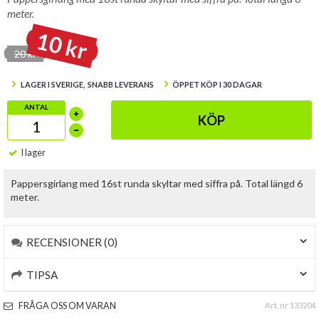
meter.
10 kr
20 kr
LAGER I SVERIGE, SNABB LEVERANS
ÖPPET KÖP I 30 DAGAR
ANTAL
KÖP
I lager
Pappersgirlang med 16st runda skyltar med siffra på. Total längd 6
meter.
RECENSIONER (0)
TIPSA
FRÅGA OSS OM VARAN
Art. nr 133204