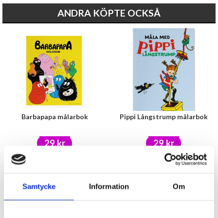
ANDRA KÖPTE OCKSÅ
Barbapapa målarbok
Pippi Långstrump målarbok
29 kr
29 kr
KÖP
KÖP
Samtycke
Information
Om