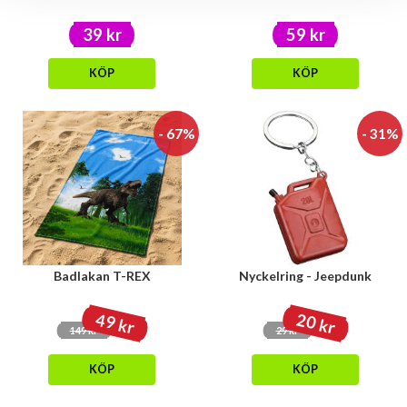
39 kr
59 kr
KÖP
KÖP
- 67%
- 31%
Badlakan T-REX
Nyckelring - Jeepdunk
49 kr
20 kr
149 kr
29 kr
KÖP
KÖP