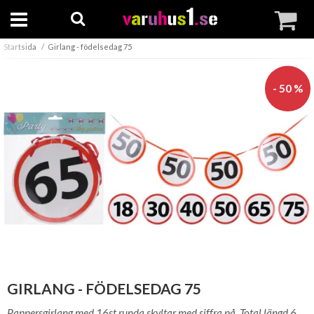
Startsida
Girlang - födelsedag 75
- 50 %
GIRLANG - FÖDELSEDAG 75
Pappersgirlang med 16st runda skyltar med siffra på. Total längd 6