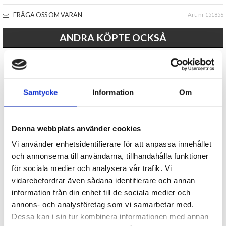
FRÅGA OSS OM VARAN
Art. nr 151856
ANDRA KÖPTE OCKSÅ
Samtycke
Information
Om
Denna webbplats använder cookies
Vi använder enhetsidentifierare för att anpassa innehållet
Glow in the dark armband 15-
Disktrasa med ett stort hjärta
pack
och annonserna till användarna, tillhandahålla funktioner
för sociala medier och analysera vår trafik. Vi
20 kr
29 kr
vidarebefordrar även sådana identifierare och annan
information från din enhet till de sociala medier och
KÖP
KÖP
annons- och analysföretag som vi samarbetar med.
Dessa kan i sin tur kombinera informationen med annan