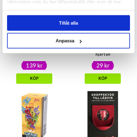
information som du har tillhandahållit eller som de har
samlat in när du har använt deras tjänster.
Tillåt alla
Anpassa
Serveringsset 3 skålar
Presentpåse - Handväska med
hjärtan
139 kr
29 kr
KÖP
KÖP