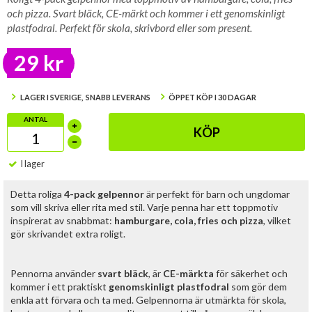
och pizza. Svart bläck, CE-märkt och kommer i ett genomskinligt
plastfodral. Perfekt för skola, skrivbord eller som present.
29 kr
LAGER I SVERIGE, SNABB LEVERANS
ÖPPET KÖP I 30 DAGAR
ANTAL
KÖP
I lager
Detta roliga
4-pack gelpennor
är perfekt för barn och ungdomar
som vill skriva eller rita med stil. Varje penna har ett toppmotiv
inspirerat av snabbmat:
hamburgare, cola, fries och pizza
, vilket
gör skrivandet extra roligt.
Pennorna använder
svart bläck
, är
CE-märkta
för säkerhet och
kommer i ett praktiskt
genomskinligt plastfodral
som gör dem
enkla att förvara och ta med. Gelpennorna är utmärkta för skola,