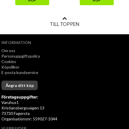
KÖP
KÖP
TILL TOPPEN
INFORMATION
Om oss
Personuppgiftspolicy
Cookies
Köpvillkor
E-posta kundservice
Ångra ditt köp
Företagsuppgifter:
Varuhus1
Kristiansbergsvägen 13
73730 Fagersta
Organisationsnr: 559027-1044
VI ERBJUDER