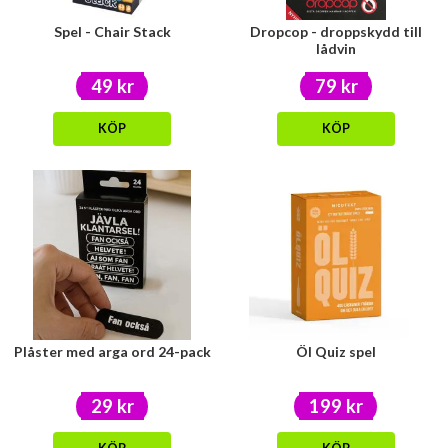
Spel - Chair Stack
Dropcop - droppskydd till
lådvin
49 kr
79 kr
KÖP
KÖP
Plåster med arga ord 24-pack
Öl Quiz spel
29 kr
199 kr