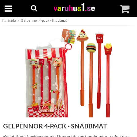
Startsida
Gelpennor 4-pack - Snabbmat
GELPENNOR 4-PACK - SNABBMAT
Roligt 4-pack gelpennor med toppmotiv av hamburgare, cola, fries