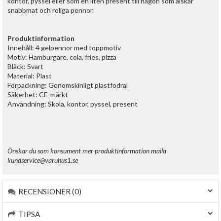
kontor, pyssel eller som en liten present till någon som älskar
snabbmat och roliga pennor.
Produktinformation
Innehåll: 4 gelpennor med toppmotiv
Motiv: Hamburgare, cola, fries, pizza
Bläck: Svart
Material: Plast
Förpackning: Genomskinligt plastfodral
Säkerhet: CE-märkt
Användning: Skola, kontor, pyssel, present
Önskar du som konsument mer produktinformation maila
kundservice@varuhus1.se
RECENSIONER (0)
TIPSA