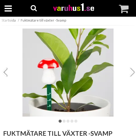
Startsida
Fuktmätare till växter -Svamp
FUKTMÄTARE TILL VÄXTER -SVAMP