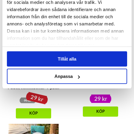
39 kr
79 kr
för sociala medier och analysera vår trafik. Vi
59 kr
149 kr
vidarebefordrar även sådana identifierare och annan
information från din enhet till de sociala medier och
KÖP
VÄLJ
annons- och analysföretag som vi samarbetar med.
Dessa kan i sin tur kombinera informationen med annan
- 71%
information som du har tillhandahållit eller som de har
samlat in när du har använt deras tjänster.
Tillåt alla
Anpassa
Julgranskulor
Bildoft - Gädda
Padel/tennisbollar 4-pack
29 kr
29 kr
99 kr
KÖP
KÖP