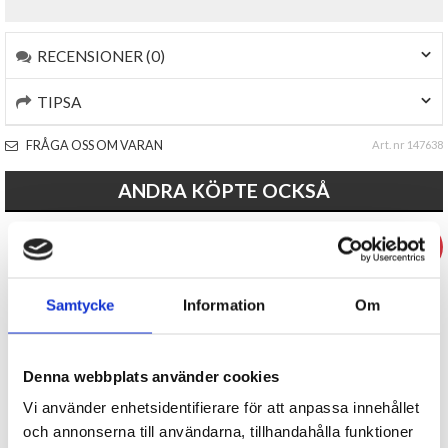
RECENSIONER (0)
TIPSA
FRÅGA OSS OM VARAN
Art. nr 147638
ANDRA KÖPTE OCKSÅ
- 34%
- 47%
Samtycke
Information
Om
Denna webbplats använder cookies
Fiskehatt - Bubbel
Presentförpackning strumpor -
Vi använder enhetsidentifierare för att anpassa innehållet
Cute cat in box
och annonserna till användarna, tillhandahålla funktioner