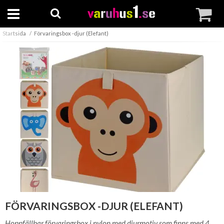
Startsida
Förvaringsbox -djur (Elefant)
FÖRVARINGSBOX -DJUR (ELEFANT)
Hoppfällbar förvaringsbox i nylon med djurmotiv som finns med 4