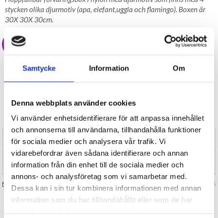
stycken olika djurmotiv (apa, elefant,uggla och flamingo). Boxen är
30X 30X 30cm.
39 kr
Samtycke
Information
Om
LAGER I SVERIGE, SNABB LEVERANS
ÖPPET KÖP I 30 DAGAR
BEVAKA
Denna webbplats använder cookies
Tillfälligt Slut
Vi använder enhetsidentifierare för att anpassa innehållet
Preliminärt åter i lager: Okänt
och annonserna till användarna, tillhandahålla funktioner
RECENSIONER (0)
för sociala medier och analysera vår trafik. Vi
vidarebefordrar även sådana identifierare och annan
TIPSA
information från din enhet till de sociala medier och
annons- och analysföretag som vi samarbetar med.
FRÅGA OSS OM VARAN
Art. nr 129896
Dessa kan i sin tur kombinera informationen med annan
information som du har tillhandahållit eller som de har
samlat in när du har använt deras tjänster.
TILL TOPPEN