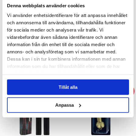
Denna webbplats använder cookies
Vi använder enhetsidentifierare för att anpassa innehållet
och annonserna till användarna, tillhandahålla funktioner
för sociala medier och analysera vår trafik. Vi
vidarebefordrar även sådana identifierare och annan
Ryggkliare Presentset
Varningsskylt - Hunden är
information från din enhet till de sociala medier och
snäll....husse
annons- och analysföretag som vi samarbetar med.
99 kr
79 kr
Dessa kan i sin tur kombinera informationen med annan
information som du har tillhandahållit eller som de har
KÖP
KÖP
samlat in när du har använt deras tjänster.
Tillåt alla
- 20%
Anpassa