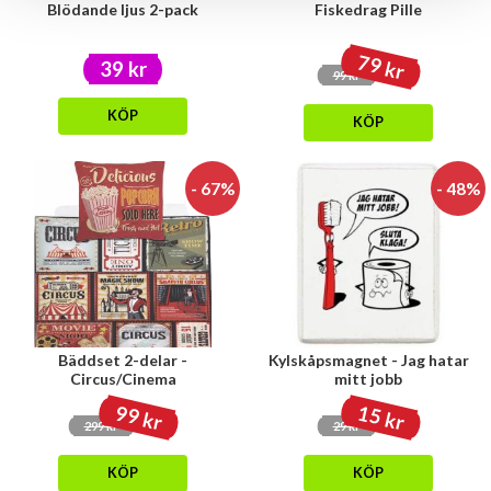
Blödande ljus 2-pack
Fiskedrag Pille
79 kr
39 kr
99 kr
KÖP
KÖP
- 67%
- 48%
Bäddset 2-delar -
Kylskåpsmagnet - Jag hatar
Circus/Cinema
mitt jobb
99 kr
15 kr
299 kr
29 kr
KÖP
KÖP