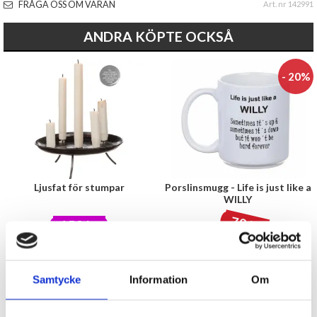
FRÅGA OSS OM VARAN
Art. nr 142991
ANDRA KÖPTE OCKSÅ
- 20%
Ljusfat för stumpar
Porslinsmugg - Life is just like a
WILLY
79 kr
159 kr
99 kr
KÖP
KÖP
Samtycke
Information
Om