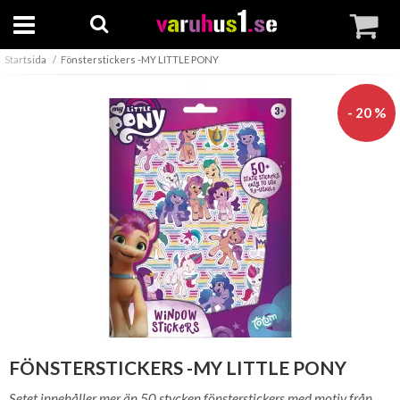
Startsida
Fönsterstickers -MY LITTLE PONY
- 20 %
FÖNSTERSTICKERS -MY LITTLE PONY
Setet innehåller mer än 50 stycken fönsterstickers med motiv från