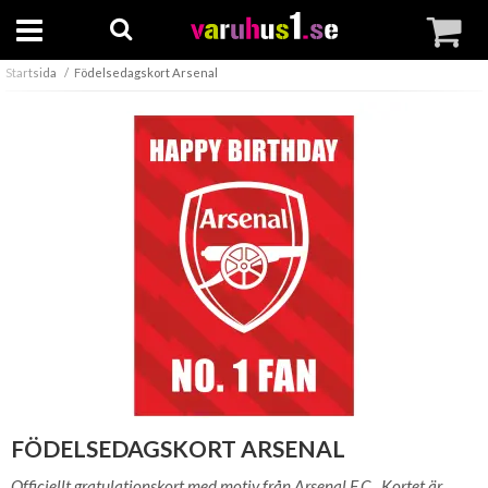
Startsida
Födelsedagskort Arsenal
FÖDELSEDAGSKORT ARSENAL
Officiellt gratulationskort med motiv från Arsenal F.C.. Kortet är