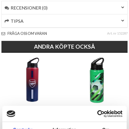
RECENSIONER (0)
TIPSA
FRÅGA OSS OM VARAN
Art. nr 152287
ANDRA KÖPTE OCKSÅ
Vattenflaska ARSENAL
Vattenflaska i aluminium
Fotboll
129 kr
129 kr