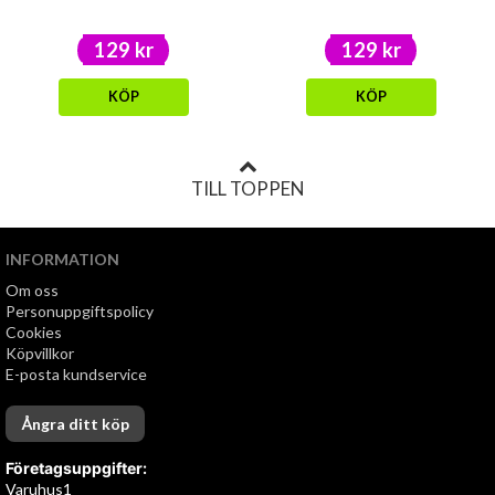
129 kr
129 kr
KÖP
KÖP
TILL TOPPEN
INFORMATION
Om oss
Personuppgiftspolicy
Cookies
Köpvillkor
E-posta kundservice
Ångra ditt köp
Företagsuppgifter:
Varuhus1