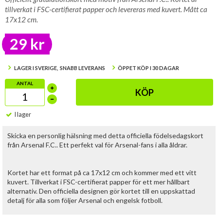
tillverkat i FSC-certifierat papper och levereras med kuvert. Mått ca
17x12 cm.
29 kr
LAGER I SVERIGE, SNABB LEVERANS
ÖPPET KÖP I 30 DAGAR
ANTAL
KÖP
I lager
Skicka en personlig hälsning med detta officiella födelsedagskort
från
Arsenal F.C.
. Ett perfekt val för Arsenal-fans i alla åldrar.
Kortet har ett format på ca 17x12 cm och kommer med ett vitt
kuvert. Tillverkat i FSC-certifierat papper för ett mer hållbart
alternativ. Den officiella designen gör kortet till en uppskattad
detalj för alla som följer Arsenal och engelsk fotboll.