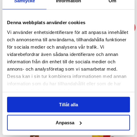
Samtycke
Information
Om
KÖP
KÖP
Denna webbplats använder cookies
- 48%
Vi använder enhetsidentifierare för att anpassa innehållet
och annonserna till användarna, tillhandahålla funktioner
för sociala medier och analysera vår trafik. Vi
vidarebefordrar även sådana identifierare och annan
information från din enhet till de sociala medier och
annons- och analysföretag som vi samarbetar med.
Magnet -Varning för älg
Kylskåpsmagnet - Life's TOO
Dessa kan i sin tur kombinera informationen med annan
SHORT
information som du har tillhandahållit eller som de har
15 kr
samlat in när du har använt deras tjänster.
29 kr
29 kr
Tillåt alla
KÖP
KÖP
Anpassa