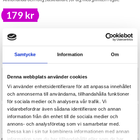
179 kr
LAGER I SVERIGE, SNABB LEVERANS
ÖPPET KÖP I 30 DAGAR
ANTAL
KÖP
Samtycke
Information
Om
I lager
Annorlunda och rolig flaskhållare för dig med glimten i ögat.
Denna webbplats använder cookies
Flaskhållare till dig själv eller som en present!
Mått: ca 20 x 30 cm
Vi använder enhetsidentifierare för att anpassa innehållet
Material: trä
och annonserna till användarna, tillhandahålla funktioner
för sociala medier och analysera vår trafik. Vi
vidarebefordrar även sådana identifierare och annan
RECENSIONER (0)
information från din enhet till de sociala medier och
annons- och analysföretag som vi samarbetar med.
TIPSA
Dessa kan i sin tur kombinera informationen med annan
information som du har tillhandahållit eller som de har
FRÅGA OSS OM VARAN
Art. nr 144455