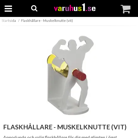
Startsida
Flaskhållare - Muskelknutte (vit)
FLASKHÅLLARE - MUSKELKNUTTE (VIT)
Annorlunda och rolig flaskhållare för dig med glimten i ögat.