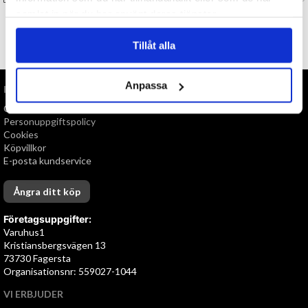
samlat in när du har använt deras tjänster.
TILL TOPPEN
Tillåt alla
Anpassa
INFORMATION
Om oss
Personuppgiftspolicy
Cookies
Köpvillkor
E-posta kundservice
Ångra ditt köp
Företagsuppgifter:
Varuhus1
Kristiansbergsvägen 13
73730 Fagersta
Organisationsnr: 559027-1044
VI ERBJUDER