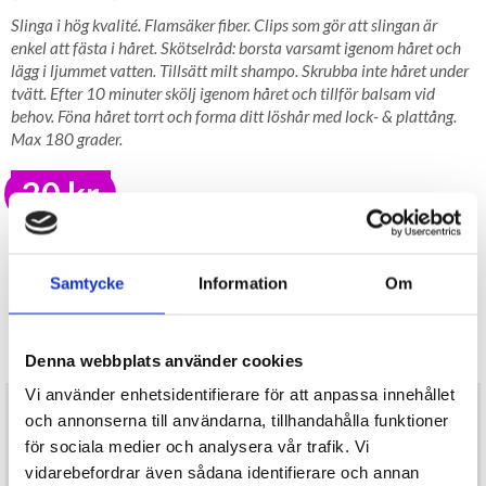
Slinga i hög kvalité. Flamsäker fiber. Clips som gör att slingan är
enkel att fästa i håret. Skötselråd: borsta varsamt igenom håret och
lägg i ljummet vatten. Tillsätt milt shampo. Skrubba inte håret under
tvätt. Efter 10 minuter skölj igenom håret och tillför balsam vid
behov. Föna håret torrt och forma ditt löshår med lock- & plattång.
Max 180 grader.
20 kr
LAGER I SVERIGE, SNABB LEVERANS
ÖPPET KÖP I 30 DAGAR
Samtycke
Information
Om
BEVAKA
Tillfälligt Slut
Denna webbplats använder cookies
Preliminärt åter i lager: Okänt
Vi använder enhetsidentifierare för att anpassa innehållet
Slinga i hög kvalité. Flamsäker fiber. Clips som gör att slingan är
och annonserna till användarna, tillhandahålla funktioner
enkel att fästa i håret. Skötselråd: borsta varsamt igenom håret
och lägg i ljummet vatten. Tillsätt milt shampo. Skrubba inte håret
för sociala medier och analysera vår trafik. Vi
under tvätt. Efter 10 minuter skölj igenom håret och tillför balsam
vidarebefordrar även sådana identifierare och annan