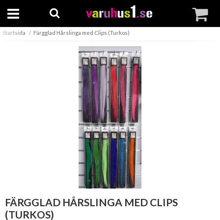
Startsida
Färgglad Hårslinga med Clips (Turkos)
FÄRGGLAD HÅRSLINGA MED CLIPS
(TURKOS)