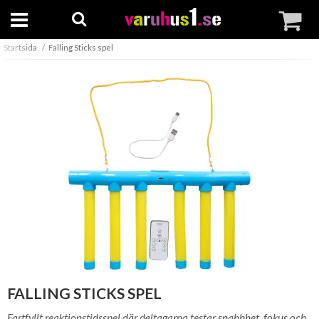
Startsida
Falling Sticks spel
FALLING STICKS SPEL
Fartfyllt reaktionstidsspel där deltagarna testar snabbhet, fokus och