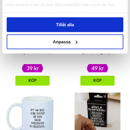
information som du har tillhandahållit eller som de har
samlat in när du har använt deras tjänster.
Tillåt alla
Anpassa
Kortspel Finns i snön
Ljus till änglaspel
39 kr
49 kr
KÖP
KÖP