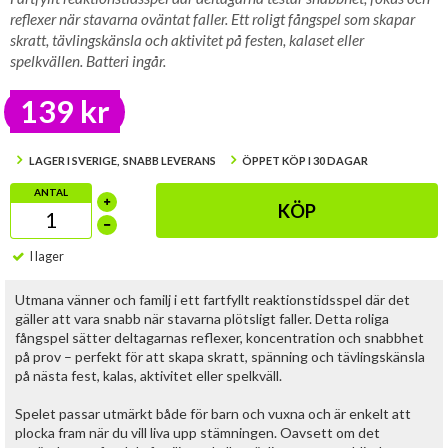
reflexer när stavarna oväntat faller. Ett roligt fångspel som skapar
skratt, tävlingskänsla och aktivitet på festen, kalaset eller
spelkvällen. Batteri ingår.
139 kr
LAGER I SVERIGE, SNABB LEVERANS
ÖPPET KÖP I 30 DAGAR
ANTAL
KÖP
I lager
Utmana vänner och familj i ett fartfyllt reaktionstidsspel där det
gäller att vara snabb när stavarna plötsligt faller. Detta roliga
fångspel sätter deltagarnas reflexer, koncentration och snabbhet
på prov – perfekt för att skapa skratt, spänning och tävlingskänsla
på nästa fest, kalas, aktivitet eller spelkväll.
Spelet passar utmärkt både för barn och vuxna och är enkelt att
plocka fram när du vill liva upp stämningen. Oavsett om det