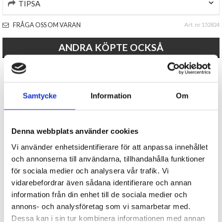
TIPSA
FRÅGA OSS OM VARAN
Art. nr 152824
ANDRA KÖPTE OCKSÅ
Samtycke
Information
Om
Denna webbplats använder cookies
Vi använder enhetsidentifierare för att anpassa innehållet
Stretchiga wrestlingfigurer 2-
Uppblåsbar hammare Smileys
och annonserna till användarna, tillhandahålla funktioner
pack
för sociala medier och analysera vår trafik. Vi
29 kr
29 kr
vidarebefordrar även sådana identifierare och annan
information från din enhet till de sociala medier och
KÖP
KÖP
annons- och analysföretag som vi samarbetar med.
Dessa kan i sin tur kombinera informationen med annan