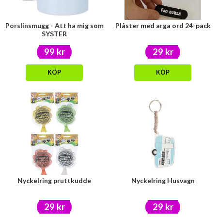
Porslinsmugg - Att ha mig som
Plåster med arga ord 24-pack
SYSTER
99 kr
29 kr
KÖP
KÖP
Nyckelring pruttkudde
Nyckelring Husvagn
29 kr
29 kr