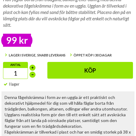
dekorativa fågelskrämma i form av en uggla. Ugglan är tillverkad i
plast och kan fyllas med sand för bättre stabilitet. Placera den på en
lämplig plats där du vill avskräcka fåglar på ett enkelt och naturligt
sätt.
99 kr
LAGER I SVERIGE, SNABB LEVERANS
ÖPPET KÖP I 30 DAGAR
ANTAL
KÖP
I lager
Denna fågelskrämma i form av en uggla är ett praktiskt och
dekorativt hjälpmedel för dig som vill hålla fåglar borta från
trädgården, balkongen, altanen, odlingar eller andra utomhusytor.
Ugglans realistiska form gör den till ett enkelt sätt att avskräcka
fåglar från att landa på oönskade platser, samtidigt som den
fungerar som en fin trädgårdsdekoration.
Fågelskrämman är tillverkad i plast och har en smidig storlek på 38 x