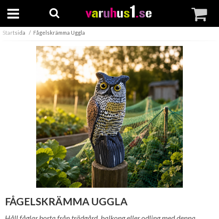
Startsida
Fågelskrämma Uggla
FÅGELSKRÄMMA UGGLA
Håll fåglar borta från trädgård, balkong eller odling med denna