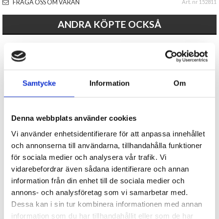
FRÅGA OSS OM VARAN
Art. nr 152811
ANDRA KÖPTE OCKSÅ
Samtycke
Information
Om
Denna webbplats använder cookies
Magnet -Varning för älg
Kapsylöppnare -Gädda
Vi använder enhetsidentifierare för att anpassa innehållet
och annonserna till användarna, tillhandahålla funktioner
29 kr
49 kr
för sociala medier och analysera vår trafik. Vi
vidarebefordrar även sådana identifierare och annan
KÖP
KÖP
information från din enhet till de sociala medier och
annons- och analysföretag som vi samarbetar med.
Dessa kan i sin tur kombinera informationen med annan
- 67%
information som du har tillhandahållit eller som de har