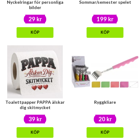
Nyckelringar för personliga
Sommar/semester spelet
bilder
29 kr
199 kr
KÖP
KÖP
Toalettpapper PAPPA älskar
Ryggkliare
dig skitmycket
39 kr
20 kr
KÖP
KÖP