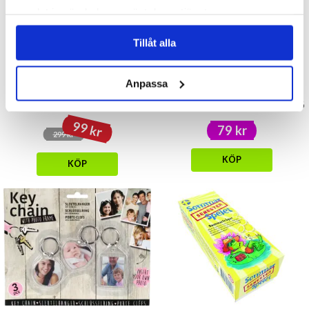
samlat in när du har använt deras tjänster.
Tillåt alla
Anpassa
Bäddset 2-delar -
Magnet 3-pack -
Circus/Cinema
Mumin/Snusmumriken/Snorkfrö
99 kr
79 kr
299 kr
KÖP
KÖP