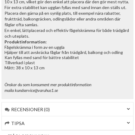
10 x 13 cm, vilket gör den enkel att placera där den gör mest nytta.
För extra stabilitet kan ugglan fyllas med sand innan den ställs ut.
Placera den gärna på en synlig plats, till exempel nära rabatter,
fruktträd, balkongräcken, odlingslådor eller andra områden där
fåglar ofta samlas.
En enkel, lättplacerad och effektiv fågelskrämma för både trädgård
och uteplats.
Produktinformation:
Fågelskrämma i form av en uggla
Hjälper till att avskräcka fåglar från trädgård, balkong och odling
Kan fyllas med sand för bättre stabilitet
Tillverkad i plast
Mått: 38 x 10 x 13 cm
Önskar du som konsument mer produktinformation
maila
kundservice@varuhus1.se
RECENSIONER (0)
TIPSA