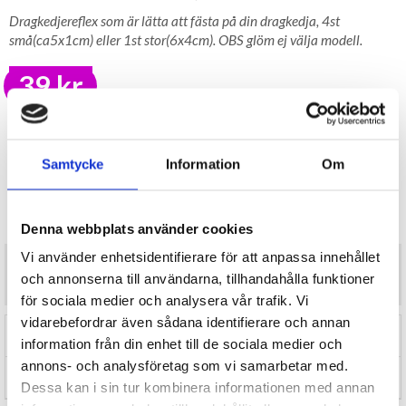
Dragkedjereflex som är lätta att fästa på din dragkedja, 4st
små(ca5x1cm) eller 1st stor(6x4cm). OBS glöm ej välja modell.
39 kr
LAGER I SVERIGE, SNABB LEVERANS
ÖPPET KÖP I 30 DAGAR
Samtycke
Information
Om
BEVAKA
Tillfälligt Slut
Preliminärt åter i lager: Okänt
Denna webbplats använder cookies
Vi använder enhetsidentifierare för att anpassa innehållet
Dragkedjereflex som är lätta att fästa på din dragkedja, 4st
och annonserna till användarna, tillhandahålla funktioner
små(ca5x1cm) eller 1st stor(6x4cm). OBS glöm ej välja modell.
för sociala medier och analysera vår trafik. Vi
vidarebefordrar även sådana identifierare och annan
RECENSIONER (0)
information från din enhet till de sociala medier och
annons- och analysföretag som vi samarbetar med.
TIPSA
Dessa kan i sin tur kombinera informationen med annan