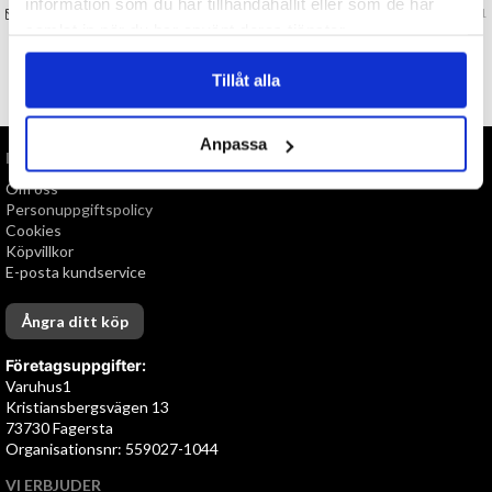
information som du har tillhandahållit eller som de har
FRÅGA OSS OM VARAN
Art. nr 125501
samlat in när du har använt deras tjänster.
Tillåt alla
TILL TOPPEN
Anpassa
INFORMATION
Om oss
Personuppgiftspolicy
Cookies
Köpvillkor
E-posta kundservice
Ångra ditt köp
Företagsuppgifter:
Varuhus1
Kristiansbergsvägen 13
73730 Fagersta
Organisationsnr: 559027-1044
VI ERBJUDER