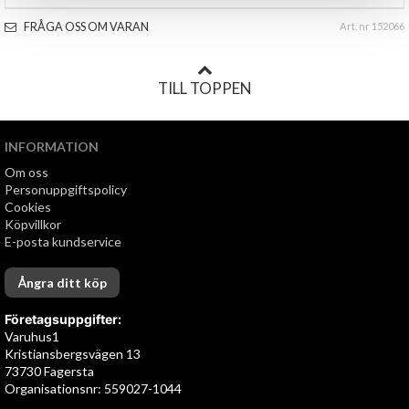
FRÅGA OSS OM VARAN
Art. nr 152066
TILL TOPPEN
INFORMATION
Om oss
Personuppgiftspolicy
Cookies
Köpvillkor
E-posta kundservice
Ångra ditt köp
Företagsuppgifter:
Varuhus1
Kristiansbergsvägen 13
73730 Fagersta
Organisationsnr: 559027-1044