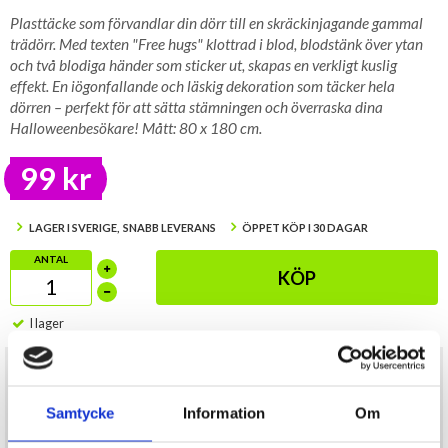
Plasttäcke som förvandlar din dörr till en skräckinjagande gammal
trädörr. Med texten "Free hugs" klottrad i blod, blodstänk över ytan
och två blodiga händer som sticker ut, skapas en verkligt kuslig
effekt. En iögonfallande och läskig dekoration som täcker hela
dörren – perfekt för att sätta stämningen och överraska dina
Halloweenbesökare! Mått: 80 x 180 cm.
99 kr
LAGER I SVERIGE, SNABB LEVERANS
ÖPPET KÖP I 30 DAGAR
ANTAL
KÖP
I lager
Förvandla din entré till något direkt ur en skräckfilm med detta
kusliga plasttäcke som ger illusionen av en gammal, skrämmande
trädörr. Med den blodiga texten “Free hugs”, dramatiska blodstänk
Samtycke
Information
Om
och två blodiga händer som ser ut att tränga sig ut genom dörren,
skapas en riktigt obehaglig och iögonfallande effekt.