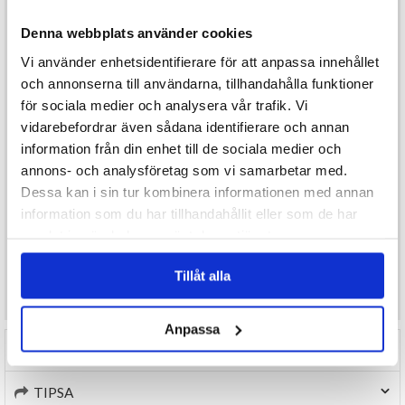
Denna halloweendekoration täcker hela dörren och är perfekt för
att skapa rätt stämning redan innan gästerna kliver in. Enkel att
Denna webbplats använder cookies
sätta upp och lika effektiv oavsett om det är till halloweenfest,
Vi använder enhetsidentifierare för att anpassa innehållet
trick-or-treat eller en skräckinspirerad temakväll.
Produktfördelar:
och annonserna till användarna, tillhandahålla funktioner
Skräckinjagande dörrdekoration med realistisk design
för sociala medier och analysera vår trafik. Vi
Blodig text och detaljer som skapar stark wow-effekt
vidarebefordrar även sådana identifierare och annan
Täcker hela dörren för maximal visuell impact
Perfekt för Halloween, fester och temaevent
information från din enhet till de sociala medier och
Specifikationer:
annons- och analysföretag som vi samarbetar med.
Mått: 80 × 180 cm
Material: Plast
Dessa kan i sin tur kombinera informationen med annan
Ett enkelt sätt att skapa en minnesvärd och rysligt bra entré –
information som du har tillhandahållit eller som de har
perfekt för att överraska och skrämma dina Halloweenbesökare! 🎃
samlat in när du har använt deras tjänster.
🩸👻
Tillåt alla
Önskar du som konsument mer produktinformation maila
kundservice@varuhus1.se
Anpassa
RECENSIONER (0)
TIPSA