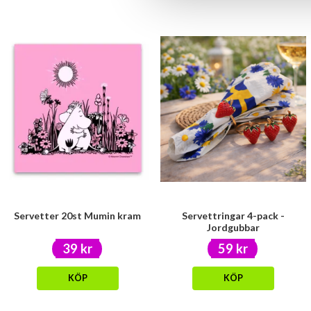
Servetter 20st Mumin kram
Servettringar 4-pack -
Jordgubbar
39 kr
59 kr
KÖP
KÖP