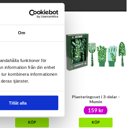
Om
andahålla funktioner för
n information från din enhet
 tur kombinera informationen
deras tjänster.
Disktrasa Mumin kram
Planteringsset i 3-delar -
Mumin
Tillåt alla
39 kr
159 kr
KÖP
KÖP