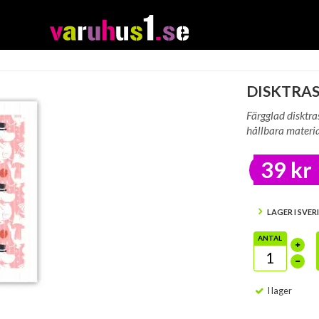
DISKTRAS
Färgglad disktra
hållbara materia
39 kr
LAGER I SVER
ANTAL
I lager