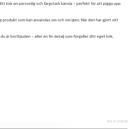
tt kök en personlig och färgstark känsla – perfekt för att pigga upp
lig produkt som kan användas om och om igen. När den har gjort sitt
u är bortbjuden – eller en fin detalj som förgyller ditt eget kök.
Art. nr 152126