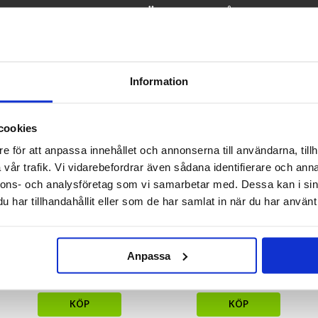
ANDRA KÖPTE OCKSÅ
Information
cookies
e för att anpassa innehållet och annonserna till användarna, tillh
vår trafik. Vi vidarebefordrar även sådana identifierare och anna
nnons- och analysföretag som vi samarbetar med. Dessa kan i sin
har tillhandahållit eller som de har samlat in när du har använt 
Parkeringsskiva Mumin
Disktrasa Mumin solnedgång
Anpassa
49 kr
39 kr
KÖP
KÖP