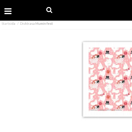
Startsida
Disktrasa Mumin fest