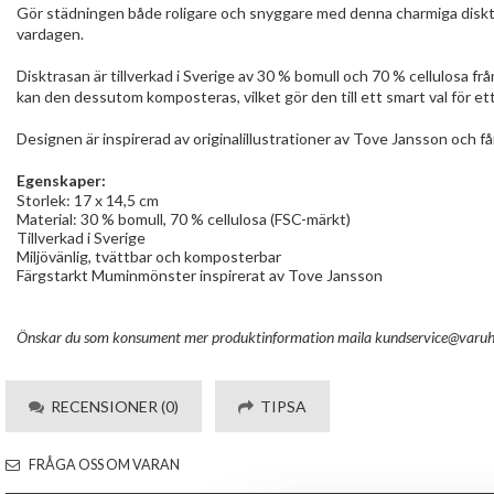
Gör städningen både roligare och snyggare med denna charmiga disktras
vardagen.
Disktrasan är tillverkad i Sverige av 30 % bomull och 70 % cellulosa f
kan den dessutom komposteras, vilket gör den till ett smart val för et
Designen är inspirerad av originalillustrationer av
Tove Jansson
och få
Egenskaper:
Storlek: 17 x 14,5 cm
Material: 30 % bomull, 70 % cellulosa (FSC-märkt)
Tillverkad i Sverige
Miljövänlig, tvättbar och komposterbar
Färgstarkt Muminmönster inspirerat av
Tove Jansson
Önskar du som konsument mer produktinformation maila
kundservice@varuh
RECENSIONER (0)
TIPSA
FRÅGA OSS OM VARAN