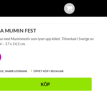
A MUMIN FEST
sa med Muminmotiv som lyser upp köket. Tillverkad i Sverige av
l – 17 x 14,5 cm.
IGE, SNABB LEVERANS
ÖPPET KÖP I 30 DAGAR
KÖP