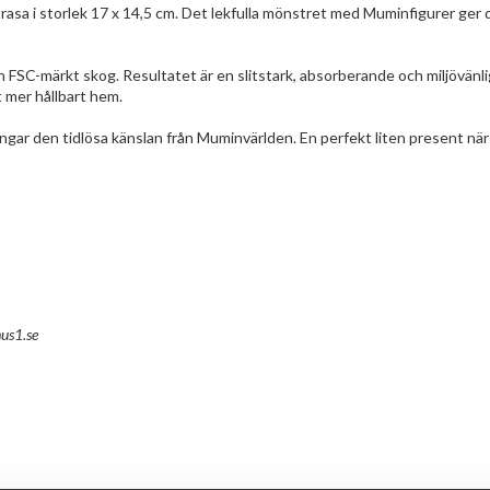
a i storlek 17 x 14,5 cm. Det lekfulla mönstret med Muminfigurer ger di
rån FSC-märkt skog. Resultatet är en slitstark, absorberande och miljövän
t mer hållbart hem.
ngar den tidlösa känslan från Muminvärlden. En perfekt liten present när d
us1.se