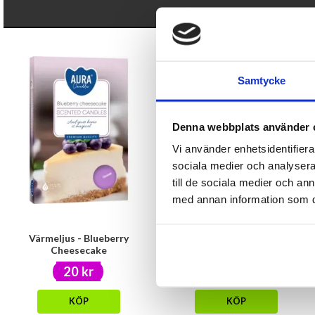
Samtycke
Denna webbplats använder 
Vi använder enhetsidentifierar
sociala medier och analysera 
till de sociala medier och a
med annan information som du 
Värmeljus - Blueberry
Disktrasa Muminmamman &
Cheesecake
Lilla My
20 kr
39 kr
KÖP
KÖP