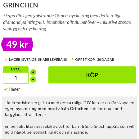
GRINCHEN
Skapa din egen gnistrande Grinch-nyckelring med detta roliga
diamond painting-kit! Innehåller allt du behöver – inklusive stenar,
verktyg och nyckelring.
49 kr
LAGER I SVERIGE, SNABB LEVERANS
ÖPPET KÖP I 30 DAGAR
ANTAL
KÖP
I lager
Låt kreativiteten glittra med detta roliga DIY-kit där du får skapa en
egen
nyckelring med motiv från Grinchen
– dekorerad med
färgglada strasstenar!
En perfekt liten pysselaktivitet för barn från 5 år och uppåt, som vill
göra något personligt, juligt och glänsande.