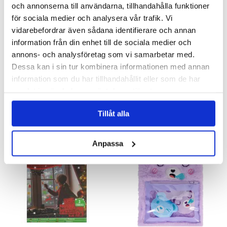
och annonserna till användarna, tillhandahålla funktioner
för sociala medier och analysera vår trafik. Vi
vidarebefordrar även sådana identifierare och annan
information från din enhet till de sociala medier och
annons- och analysföretag som vi samarbetar med.
Dessa kan i sin tur kombinera informationen med annan
Grinchen aktivitetsbok
Plåster med arga ord 24-pack
information som du har tillhandahållit eller som de har
samlat in när du har använt deras tjänster.
49 kr
29 kr
Tillåt alla
KÖP
KÖP
Anpassa