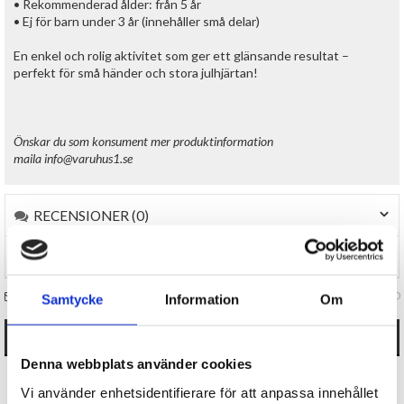
• Rekommenderad ålder: från 5 år
• Ej för barn under 3 år (innehåller små delar)
En enkel och rolig aktivitet som ger ett glänsande resultat –
perfekt för små händer och stora julhjärtan!
Önskar du som konsum
ent mer produktinformation
maila
info@varuhus1.se
RECENSIONER (0)
TIPSA
FRÅGA OSS OM VARAN
Art. nr 151230
Samtycke
Information
Om
ANDRA KÖPTE OCKSÅ
Denna webbplats använder cookies
Vi använder enhetsidentifierare för att anpassa innehållet