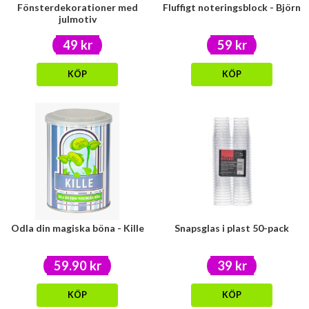
Fönsterdekorationer med
Fluffigt noteringsblock - Björn
julmotiv
49 kr
59 kr
KÖP
KÖP
Odla din magiska böna - Kille
Snapsglas i plast 50-pack
59.90 kr
39 kr
KÖP
KÖP