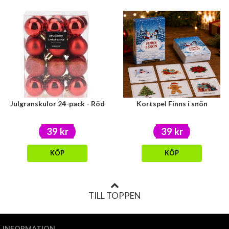
Julgranskulor 24-pack - Röd
Kortspel Finns i snön
39 kr
39 kr
KÖP
KÖP
TILL TOPPEN
INFORMATION