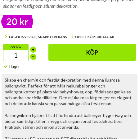
skapar en festlig och stilren dekoration.
20 kr
LAGER I SVERIGE, SNABB LEVERANS
ÖPPET KÖP I 30 DAGAR
ANTAL
KÖP
I lager
Skapa en charmig och festlig dekoration med denna ljusrosa
ballongvikt. Perfekt för att hålla heliumballonger och
ballongbuketter på plats vid babyshower, dop, födelsedagar, kalas
och andra speciella tillfällen. Den mjuka rosa färgen ger en elegant
och dekorativ känsla som passar många olika festteman.
Ballongvikten hjälper till att förhindra att ballonger flyger iväg och
bidrar samtidigt till en snygg och organiserad festdekoration.
Praktisk, stilren och enkel att använda.
Tillverkad av PE, cement och PET för stabil vikt och hållbar