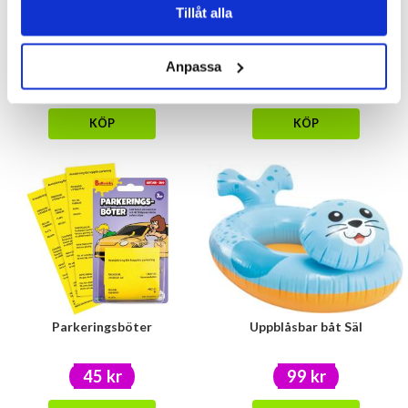
Tillåt alla
Ballongvikt blå
Gör ditt egna godishalsband
Anpassa
20 kr
29 kr
KÖP
KÖP
Parkeringsböter
Uppblåsbar båt Säl
45 kr
99 kr