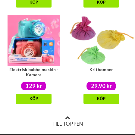
KÖP
KÖP
Elektrisk bubbelmaskin -
Kritbomber
Kamera
129 kr
29.90 kr
KÖP
KÖP
TILL TOPPEN