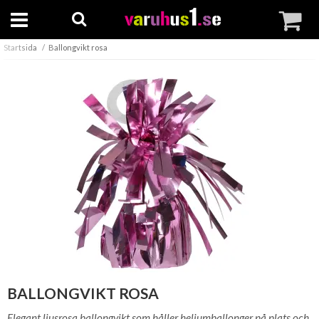
Startsida
Ballongvikt rosa
BALLONGVIKT ROSA
Elegant ljusrosa ballongvikt som håller heliumballonger på plats och