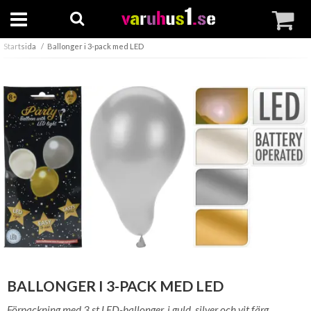
Startsida
Ballonger i 3-pack med LED
BALLONGER I 3-PACK MED LED
Förpackning med 3 st LED-ballonger, i guld, silver och vit färg.