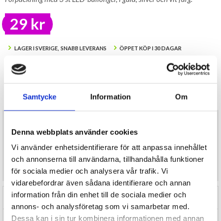
29 kr
LAGER I SVERIGE, SNABB LEVERANS
ÖPPET KÖP I 30 DAGAR
BEVAKA
Tillfälligt Slut
Samtycke
Information
Om
Preliminärt åter i lager: Okänt
Förpackning med 3 st LED-ballonger, i guld, silver och vit färg.
Förklarande bruksanvisning på baksidan av förpackningen.
Denna webbplats använder cookies
Kräver 6xAG3 batterier som INGÅR och får produkten att lysa i
Vi använder enhetsidentifierare för att anpassa innehållet
upp till 24h.
Ballongerna får en diameter på ca 30cm.
och annonserna till användarna, tillhandahålla funktioner
Produktern är CE-märkt och rekommenderas från 8 års ålder.
för sociala medier och analysera vår trafik. Vi
vidarebefordrar även sådana identifierare och annan
information från din enhet till de sociala medier och
RECENSIONER (0)
annons- och analysföretag som vi samarbetar med.
Dessa kan i sin tur kombinera informationen med annan
TIPSA