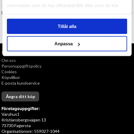
information som du har tillhandahållit eller som de har
samlat in när du har använt deras tjänster.
FRÅGA OSS OM VARAN
Art. nr 147696
Tillåt alla
TILL TOPPEN
Anpassa
INFORMATION
Om oss
Personuppgiftspolicy
Cookies
Köpvillkor
E-posta kundservice
Ångra ditt köp
Företagsuppgifter:
Varuhus1
Kristiansbergsvägen 13
73730 Fagersta
Organisationsnr: 559027-1044