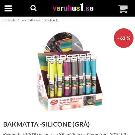
Startsida
Bakmatta -silicone (Grå)
- 62 %
BAKMATTA -SILICONE (GRÅ)
Bakmatta i 100% silicone, ca 38,5x28,5cm. Klarar från -20°C till