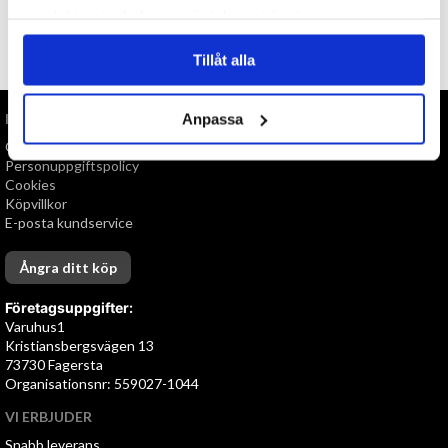
samlat in när du har använt deras tjänster.
TILL TOPPEN
Tillåt alla
INFORMATION
Anpassa
Om oss
Personuppgiftspolicy
Cookies
Köpvillkor
E-posta kundservice
Ångra ditt köp
Företagsuppgifter:
Varuhus1
Kristiansbergsvägen 13
73730 Fagersta
Organisationsnr: 559027-1044
VI ERBJUDER
Snabb leverans