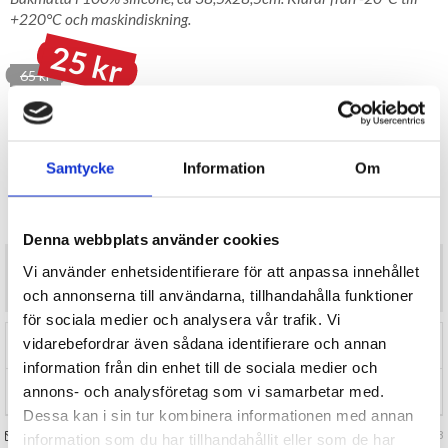
+220°C och maskindiskning.
25 kr
65 kr
LAGER I SVERIGE, SNABB LEVERANS
ÖPPET KÖP I 30 DAGAR
BEVAKA
Samtycke
Information
Om
Tillfälligt Slut
Preliminärt åter i lager: Okänt
Denna webbplats använder cookies
Bakmatta i 100% silicone, ca 38,5x28,5cm. Klarar från -20°C till
Vi använder enhetsidentifierare för att anpassa innehållet
+220°C och maskindiskning.
och annonserna till användarna, tillhandahålla funktioner
för sociala medier och analysera vår trafik. Vi
vidarebefordrar även sådana identifierare och annan
RECENSIONER (0)
information från din enhet till de sociala medier och
annons- och analysföretag som vi samarbetar med.
TIPSA
Dessa kan i sin tur kombinera informationen med annan
FRÅGA OSS OM VARAN
Art. nr 127068
information som du har tillhandahållit eller som de har