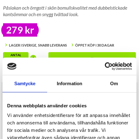
Påslakan och örngott i skön bomullskvalitet med dubbelstickade
kantsömmar och en snygg tvättad look.
279 kr
LAGER I SVERIGE, SNABB LEVERANS
ÖPPET KÖP I 30 DAGAR
ANTAL
KÖP
I lager
Samtycke
Information
Om
Påslakan och örngott i skön bomullskvalitet med dubbelstickade
kantsömmar och en snygg tvättad look.
Material: 100% Bomull
Denna webbplats använder cookies
Konstruktion: 30x30/76x68, 144 TC. Garment dyed
Storlek: 1 st 150x210 cm. 1 st 50x60 cm
Vi använder enhetsidentifierare för att anpassa innehållet
Färg: Gul
och annonserna till användarna, tillhandahålla funktioner
Egenskaper: Påslakan med hörnhål, örngott med kuvertöppning. 2-
för sociala medier och analysera vår trafik. Vi
nålssöm
vidarebefordrar även sådana identifierare och annan
Typ: Påslakan och örngott för enkelsäng