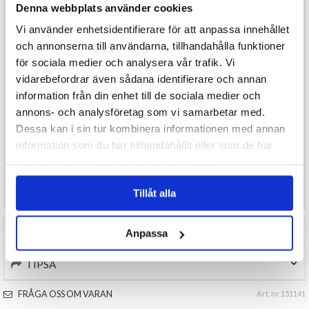
Denna webbplats använder cookies
Vi använder enhetsidentifierare för att anpassa innehållet
Egenskaper:
Vikt: 100g
och annonserna till användarna, tillhandahålla funktioner
Dofter: Cranberry Frost (julgran) eller Sweet Berry Bliss (ren)
för sociala medier och analysera vår trafik. Vi
Ger en avkopplande och väldoftande badupplevelse
vidarebefordrar även sådana identifierare och annan
Perfekt som julklapp, present eller julpynt i badrummet
information från din enhet till de sociala medier och
annons- och analysföretag som vi samarbetar med.
Ge bort en stund av lugn och lyx – eller behåll den själv.
Dessa kan i sin tur kombinera informationen med annan
information som du har tillhandahållit eller som de har
samlat in när du har använt deras tjänster.
Önskar du som konsum
ent mer produktinformation
maila
info@varuhus1.se
Tillåt alla
RECENSIONER (0)
Anpassa
TIPSA
FRÅGA OSS OM VARAN
Art. nr 151141