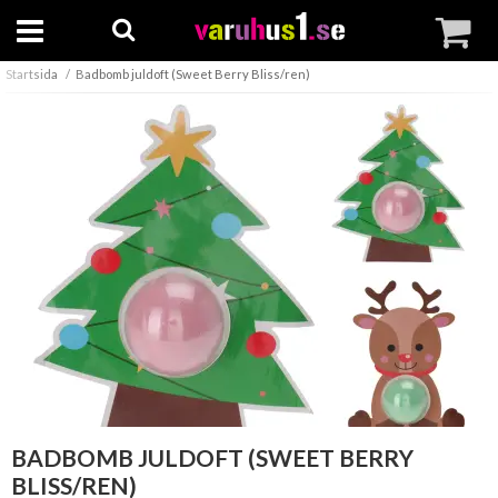
Startsida
Badbomb juldoft (Sweet Berry Bliss/ren)
BADBOMB JULDOFT (SWEET BERRY
BLISS/REN)