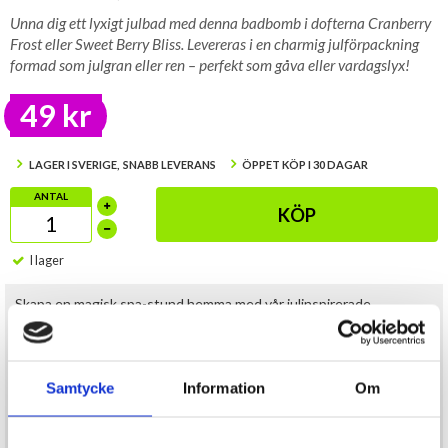
Unna dig ett lyxigt julbad med denna badbomb i dofterna Cranberry
Frost eller Sweet Berry Bliss. Levereras i en charmig julförpackning
formad som julgran eller ren – perfekt som gåva eller vardagslyx!
49 kr
LAGER I SVERIGE, SNABB LEVERANS
ÖPPET KÖP I 30 DAGAR
ANTAL
KÖP
I lager
Skapa en magisk spa-stund hemma med vår julinspirerade
badbomb!
Med dofterna
Cranberry Frost
och
Sweet Berry Bliss
förvandlar
den ditt bad till en väldoftande, avkopplande upplevelse.
Samtycke
Information
Om
Varje badbomb väger 100 gram och kommer i en dekorativ
julförpackning formad som julgran eller ren
– idealisk som
julklapp, adventspresent eller som en liten gåva till dig själv.