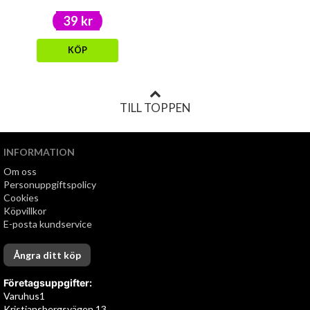
39 kr
KÖP
TILL TOPPEN
INFORMATION
Om oss
Personuppgiftspolicy
Cookies
Köpvillkor
E-posta kundservice
Ångra ditt köp
Företagsuppgifter:
Varuhus1
Kristiansbergsvägen 13