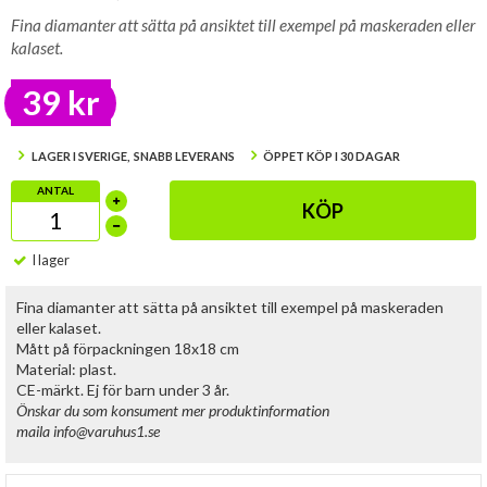
Fina diamanter att sätta på ansiktet till exempel på maskeraden eller
kalaset.
39 kr
LAGER I SVERIGE, SNABB LEVERANS
ÖPPET KÖP I 30 DAGAR
ANTAL
KÖP
I lager
Fina diamanter att sätta på ansiktet till exempel på maskeraden
eller kalaset.
Mått på förpackningen 18x18 cm
Material: plast.
CE-märkt. Ej för barn under 3 år.
Önskar du som konsument mer produktinformation
maila
info@varuhus1.se