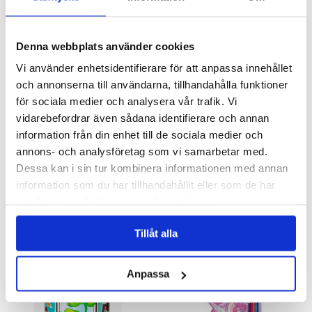
KÖP
KÖP
Denna webbplats använder cookies
- 29%
Vi använder enhetsidentifierare för att anpassa innehållet
och annonserna till användarna, tillhandahålla funktioner
för sociala medier och analysera vår trafik. Vi
vidarebefordrar även sådana identifierare och annan
information från din enhet till de sociala medier och
annons- och analysföretag som vi samarbetar med.
Magiskt regnbågsslime Unicorn
Stapelspel mini
Dessa kan i sin tur kombinera informationen med annan
information som du har tillhandahållit eller som de har
49 kr
39 kr
samlat in när du har använt deras tjänster.
69 kr
KÖP
Tillåt alla
KÖP
Anpassa
- 34%