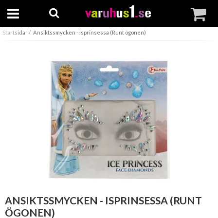
Startsida
Ansiktssmycken - Isprinsessa (Runt ögonen)
ANSIKTSSMYCKEN - ISPRINSESSA (RUNT
ÖGONEN)