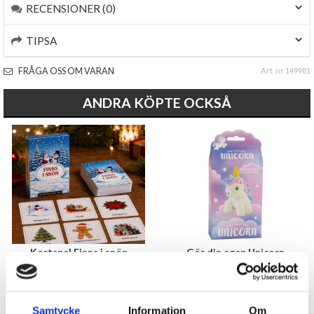
RECENSIONER (0)
TIPSA
FRÅGA OSS OM VARAN
Art. nr 149981
ANDRA KÖPTE OCKSÅ
Kortspel Finns i snön
Gör din egen Unicorn
39 kr
69 kr
Samtycke
Information
Om