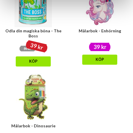
Odla din magiska böna - The
Målarbok - Enhörning
Boss
39 kr
39 kr
59 kr
KÖP
KÖP
Målarbok - Dinosaurie