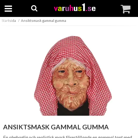
Startsida
Ansiktsmask gammal gumma
ANSIKTSMASK GAMMAL GUMMA
En obehaglig och realistisk mask föreställande en gammal tant med