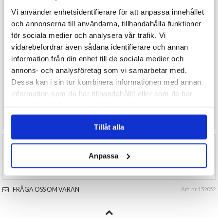
Produktfördelar:
Realistisk och skrämmande design
Vi använder enhetsidentifierare för att anpassa innehållet
Perfekt för Halloween, maskerader och temafester
och annonserna till användarna, tillhandahålla funktioner
Skapar en kuslig och autentisk look
Bekväm passform för både vuxna och ungdomar
för sociala medier och analysera vår trafik. Vi
Specifikationer:
vidarebefordrar även sådana identifierare och annan
Modell: Gammal tant med luva
information från din enhet till de sociala medier och
Passar: Vuxna och ungdomar
En perfekt mask för dig som vill ta din Halloweenutklädnad till nästa
annons- och analysföretag som vi samarbetar med.
nivå och verkligen sätta skräck i omgivningen! 🎃👻
Dessa kan i sin tur kombinera informationen med annan
information som du har tillhandahållit eller som de har
samlat in när du har använt deras tjänster.
Önskar du som konsument mer produktinformation maila
kundservice@varuhus1.se
Tillåt alla
RECENSIONER (0)
Anpassa
TIPSA
FRÅGA OSS OM VARAN
Art. nr 152052