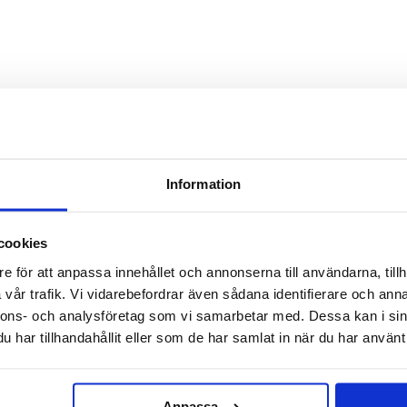
TILL TOPPEN
LEVERANS
BETALNING
Information
Lager i Sverige
Leverans med Postnord
cookies
e för att anpassa innehållet och annonserna till användarna, tillh
vår trafik. Vi vidarebefordrar även sådana identifierare och anna
nnons- och analysföretag som vi samarbetar med. Dessa kan i sin
har tillhandahållit eller som de har samlat in när du har använt 
Anpassa