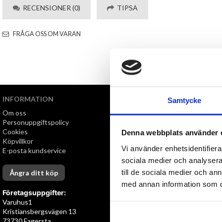
RECENSIONER (0)
TIPSA
FRÅGA OSS OM VARAN
INFORMATION
VI ERBJUDER
Samtycke
Om oss
Snabb leverans
Personuppgiftspolicy
Öppet köp i 30 dagar
Cookies
Denna webbplats använder 
Köpvillkor
Vi använder enhetsidentifierar
E-posta kundservice
sociala medier och analysera 
till de sociala medier och a
Ångra ditt köp
med annan information som du 
Företagsuppgifter:
Varuhus1
Kristiansbergsvägen 13
73730 Fagersta