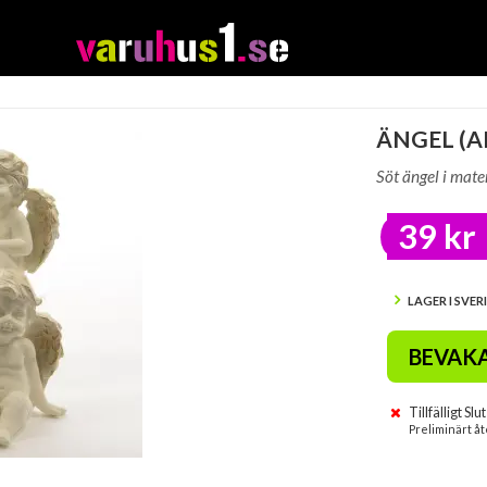
ÄNGEL (AL
Söt ängel i mate
39 kr
LAGER I SVER
BEVAK
Tillfälligt Slut
Preliminärt åt