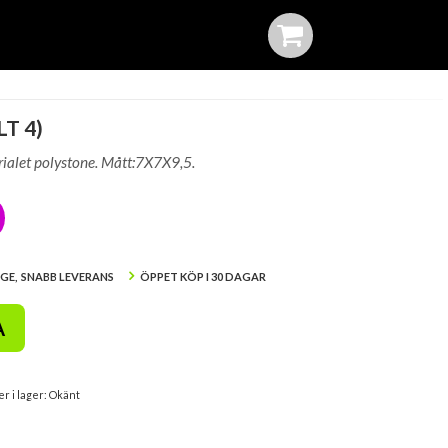
T 4)
rialet polystone. Mått:7X7X9,5.
IGE, SNABB LEVERANS
ÖPPET KÖP I 30 DAGAR
A
er i lager: Okänt