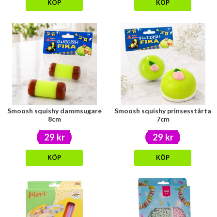
KÖP
KÖP
Smoosh squishy dammsugare
Smoosh squishy prinsesstårta
8cm
7cm
29 kr
29 kr
KÖP
KÖP