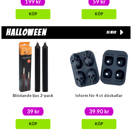
199 kr
59 kr
KÖP
KÖP
Halloween
Se mer
Blödande ljus 2-pack
Isform för 4 st döskallar
39 kr
39.90 kr
KÖP
KÖP