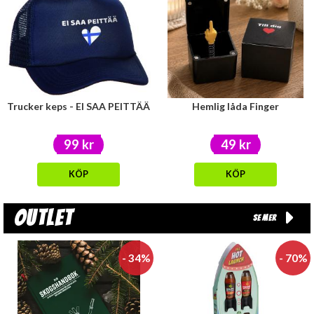
Trucker keps - EI SAA PEITTÄÄ
Hemlig låda Finger
99 kr
49 kr
KÖP
KÖP
Outlet
Se mer
- 34%
- 70%