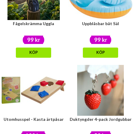
Fågelskrämma Uggla
Uppblåsbar båt Säl
99 kr
99 kr
KÖP
KÖP
Utomhusspel - Kasta ärtpåsar
Duktyngder 4-pack Jordgubbar