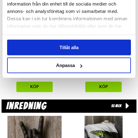
information från din enhet till de sociala medier och
annons- och analysföretag som vi samarbetar med.
Dessa kan i sin tur kombinera informationen med annan
information som du har tillhandahållit eller som de har
samlat in när du har använt deras tjänster.
Tillåt alla
Papperstallrikar 8-pack -
Pappersmuggar 8-pack -
Babblarna
Babblarna
Anpassa
29 kr
20 kr
KÖP
KÖP
Inredning
Se mer