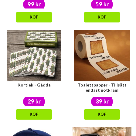
99 kr
59 kr
KÖP
KÖP
Kortlek - Gädda
Toalettpapper - Tillsätt
endast nötkräm
29 kr
39 kr
KÖP
KÖP