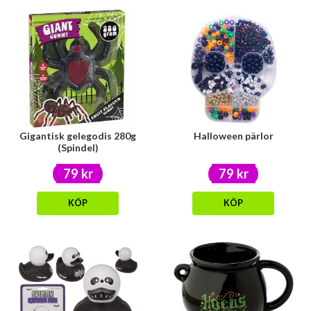
Gigantisk gelegodis 280g
Halloween pärlor
(Spindel)
79 kr
79 kr
KÖP
KÖP