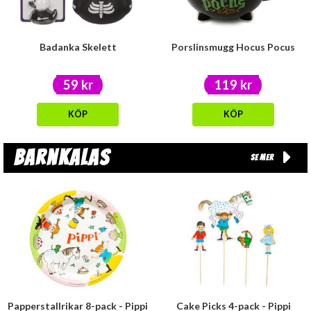
Badanka Skelett
Porslinsmugg Hocus Pocus
59 kr
119 kr
KÖP
KÖP
Barnkalas
Se mer
Papperstallrikar 8-pack - Pippi
Cake Picks 4-pack - Pippi