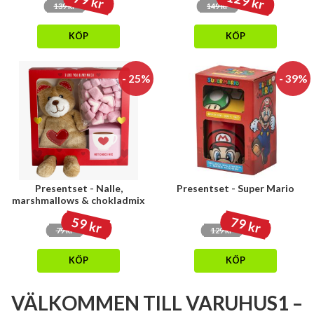
129 kr
79 kr
139 kr
149 kr
KÖP
KÖP
- 25%
- 39%
Presentset - Nalle,
Presentset - Super Mario
marshmallows & chokladmix
59 kr
79 kr
79 kr
129 kr
KÖP
KÖP
VÄLKOMMEN TILL VARUHUS1 –