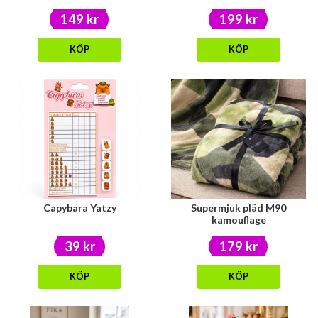
149 kr
199 kr
KÖP
KÖP
Capybara Yatzy
Supermjuk pläd M90
kamouflage
39 kr
179 kr
KÖP
KÖP