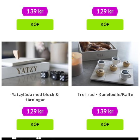
139 kr
129 kr
KÖP
KÖP
Yatzylåda med block &
Tre i rad - Kanelbulle/Kaffe
tärningar
129 kr
139 kr
KÖP
KÖP