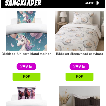
Sängkläder
Se mer
Bäddset -Unicorn bland molnen
Bäddset Sleepyhead capybara
299 kr
299 kr
KÖP
KÖP