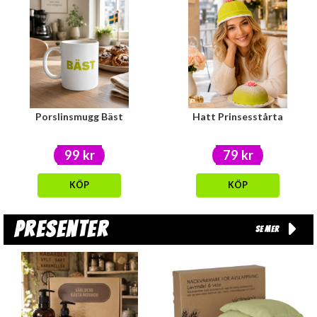
Porslinsmugg Bäst
Hatt Prinsesstårta
99 kr
79 kr
KÖP
KÖP
Presenter
Se mer