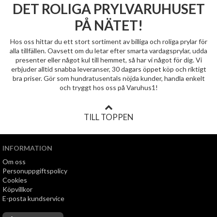
DET ROLIGA PRYLVARUHUSET
PÅ NÄTET!
Hos oss hittar du ett stort sortiment av billiga och roliga prylar för
alla tillfällen. Oavsett om du letar efter smarta vardagsprylar, udda
presenter eller något kul till hemmet, så har vi något för dig. Vi
erbjuder alltid snabba leveranser, 30 dagars öppet köp och riktigt
bra priser. Gör som hundratusentals nöjda kunder, handla enkelt
och tryggt hos oss på Varuhus1!
TILL TOPPEN
INFORMATION
Om oss
Personuppgiftspolicy
Cookies
Köpvillkor
E-posta kundservice