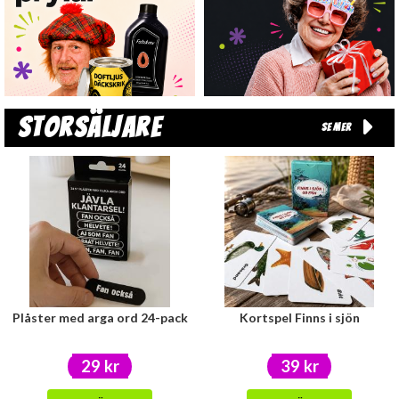
Storsäljare
Se mer
Plåster med arga ord 24-pack
Kortspel Finns i sjön
29 kr
39 kr