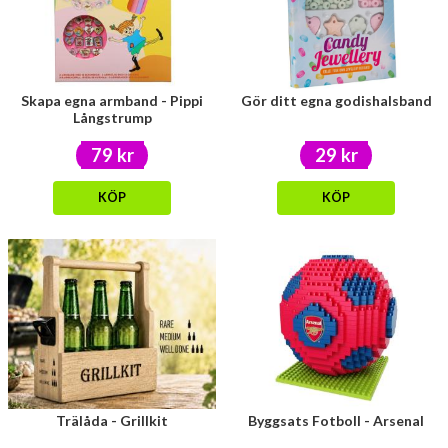
Skapa egna armband - Pippi
Gör ditt egna godishalsband
Långstrump
79 kr
29 kr
KÖP
KÖP
Trälåda - Grillkit
Byggsats Fotboll - Arsenal