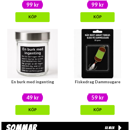
99 kr
99 kr
KÖP
KÖP
En burk med ingenting
Fiskedrag Dammsugare
49 kr
59 kr
KÖP
KÖP
Sommar
Se mer