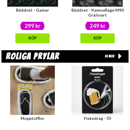
Bäddset - Gamer
Bäddset - Kamouflage M90
Grå/svart
299 kr
249 kr
KÖP
KÖP
Roliga prylar
Se mer
Mopptofflor
Fiskedrag - Öl