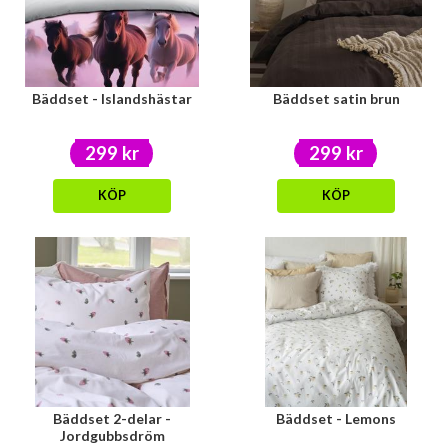
Bäddset - Islandshästar
Bäddset satin brun
299 kr
299 kr
KÖP
KÖP
Bäddset 2-delar -
Bäddset - Lemons
Jordgubbsdröm