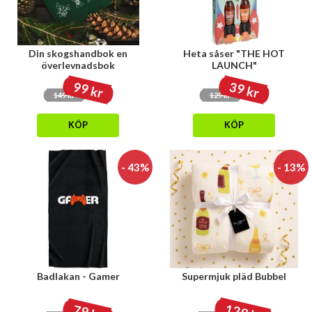
Din skogshandbok en
Heta såser "THE HOT
överlevnadsbok
LAUNCH"
99 kr
39 kr
149 kr
129 kr
KÖP
KÖP
- 43%
- 13%
Badlakan - Gamer
Supermjuk pläd Bubbel