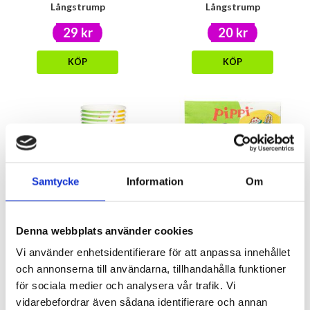
Långstrump
Långstrump
29 kr
20 kr
KÖP
KÖP
Samtycke
Information
Om
Pappersmuggar 8-pack - Pippi
Servetter 16-pack - Pippi
Långstrump
Långstrump
Denna webbplats använder cookies
Vi använder enhetsidentifierare för att anpassa innehållet
20 kr
25 kr
och annonserna till användarna, tillhandahålla funktioner
KÖP
KÖP
för sociala medier och analysera vår trafik. Vi
vidarebefordrar även sådana identifierare och annan