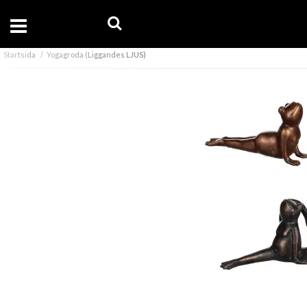
Startsida
Yogagroda (Liggandes LJUS)