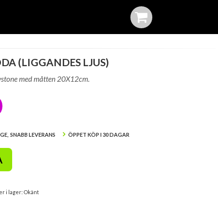
A (LIGGANDES LJUS)
lystone med måtten 20X12cm.
IGE, SNABB LEVERANS
ÖPPET KÖP I 30 DAGAR
A
er i lager: Okänt