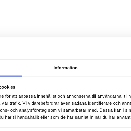
TILL TOPPEN
Information
LEVERANS
BETALNING
Lager i Sverige
cookies
Leverans med Postnord
e för att anpassa innehållet och annonserna till användarna, tillh
vår trafik. Vi vidarebefordrar även sådana identifierare och anna
nnons- och analysföretag som vi samarbetar med. Dessa kan i sin
har tillhandahållit eller som de har samlat in när du har använt 