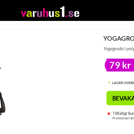
YOGAGROD
Yogagroda i po
79 kr
LAGER I SVER
BEVAK
Tillfälligt Slut
Preliminärt åt