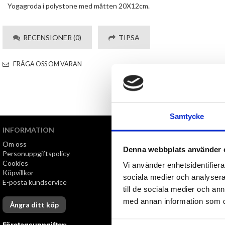
Yogagroda i polystone med måtten 20X12cm.
RECENSIONER (0)
TIPSA
FRÅGA OSS OM VARAN
Samtycke
INFORMATION
VI ERBJUDER
Om oss
Snabb leverans
Denna webbplats använder 
Personuppgiftspolicy
Öppet köp i 30 dagar
Cookies
Vi använder enhetsidentifierar
Köpvillkor
sociala medier och analysera 
E-posta kundservice
till de sociala medier och a
med annan information som du 
Ångra ditt köp
Företagsuppgifter: