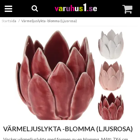
Startsida
Värmeljuslykta -blomma (Ljusrosa)
VÄRMELJUSLYKTA -BLOMMA (LJUSROSA)
Vacker värmeljuslykta med formen av en blomma. Mått: 7X6 cm