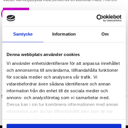
29 kr
LAGER I SVERIGE, SNABB LEVERANS
ÖPPET KÖP I 30 DAGAR
Samtycke
Information
Om
BEVAKA
Tillfälligt Slut
Denna webbplats använder cookies
Preliminärt åter i lager: Okänt
Vi använder enhetsidentifierare för att anpassa innehållet
och annonserna till användarna, tillhandahålla funktioner
RECENSIONER (0)
för sociala medier och analysera vår trafik. Vi
TIPSA
vidarebefordrar även sådana identifierare och annan
information från din enhet till de sociala medier och
FRÅGA OSS OM VARAN
Art. nr 133230
annons- och analysföretag som vi samarbetar med.
Dessa kan i sin tur kombinera informationen med annan
information som du har tillhandahållit eller som de har
TILL TOPPEN
samlat in när du har använt deras tjänster.