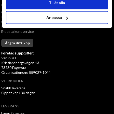
Tillåt alla
INFORMATION
Om oss
Personuppgiftspolicy
Anpassa
Cookies
Köpvillkor
E-posta kundservice
Ångra ditt köp
Företagsuppgifter:
Varuhus1
Kristiansbergsvägen 13
73730 Fagersta
Organisationsnr: 559027-1044
VI ERBJUDER
Snabb leverans
Öppet köp i 30 dagar
LEVERANS
Lager i Sverige