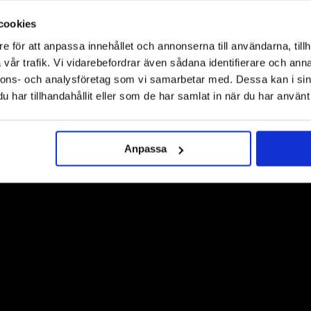
cookies
e för att anpassa innehållet och annonserna till användarna, tillh
vår trafik. Vi vidarebefordrar även sådana identifierare och anna
nnons- och analysföretag som vi samarbetar med. Dessa kan i sin
TILL TOPPEN
har tillhandahållit eller som de har samlat in när du har använt 
LEVERANS
BETALNING
Anpassa
Lager i Sverige
Leverans med Postnord