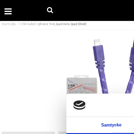
Startsida
USB kabel -Iphone 5+6, Ipad mini, Ipad (Röd)
Samtycke