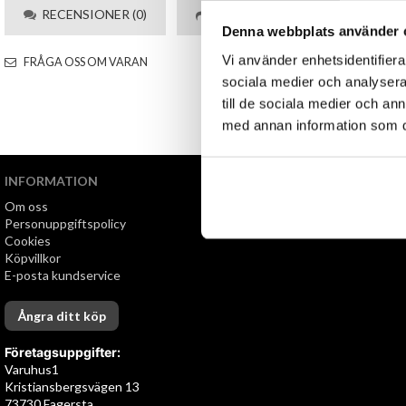
RECENSIONER (0)
TIPSA
Denna webbplats använder 
Vi använder enhetsidentifierar
FRÅGA OSS OM VARAN
sociala medier och analysera 
till de sociala medier och a
med annan information som du 
INFORMATION
VI ERBJUDER
Om oss
Snabb leverans
Personuppgiftspolicy
Öppet köp i 30 dagar
Cookies
Köpvillkor
E-posta kundservice
Ångra ditt köp
Företagsuppgifter:
Varuhus1
Kristiansbergsvägen 13
73730 Fagersta