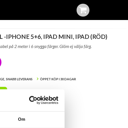
 -IPHONE 5+6, IPAD MINI, IPAD (RÖD)
abel på 2 meter i 6 snygga färger. Glöm ej välja färg.
IGE, SNABB LEVERANS
ÖPPET KÖP I 30 DAGAR
A
er i lager: Okänt
Om