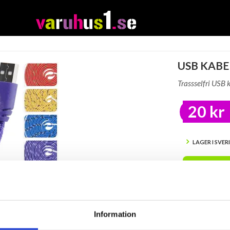
USB KABEL
Trassselfri USB k
20 kr
LAGER I SVER
BEVAK
Tillfälligt Slut
Preliminärt åt
Information