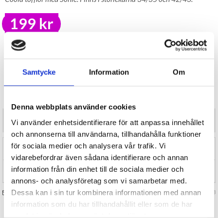
199 kr
LAGER I SVERIGE, SNABB LEVERANS
ÖPPET KÖP I 30 DAGAR
BEVAKA
Samtycke
Information
Om
Tillfälligt Slut
Preliminärt åter i lager: Okänt
Denna webbplats använder cookies
Coola tofflor med Sonic. Finns i storlekarna 34/35 och 42/43.
Vi använder enhetsidentifierare för att anpassa innehållet
och annonserna till användarna, tillhandahålla funktioner
för sociala medier och analysera vår trafik. Vi
RECENSIONER (0)
vidarebefordrar även sådana identifierare och annan
information från din enhet till de sociala medier och
TIPSA
annons- och analysföretag som vi samarbetar med.
Dessa kan i sin tur kombinera informationen med annan
FRÅGA OSS OM VARAN
Art. nr 133603
information som du har tillhandahållit eller som de har
samlat in när du har använt deras tjänster.