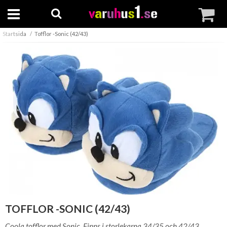
Startsida
Tofflor -Sonic (42/43)
TOFFLOR -SONIC (42/43)
Coola tofflor med Sonic. Finns i storlekarna 34/35 och 42/43.