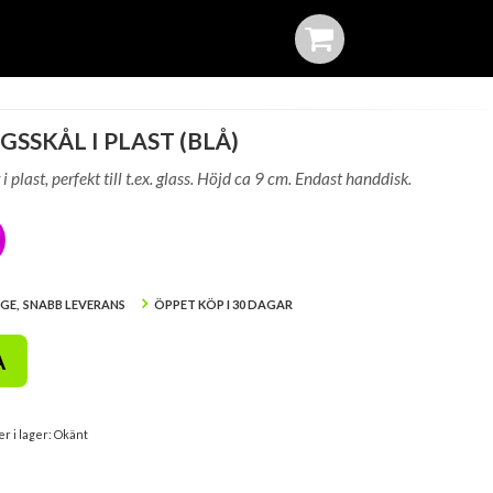
GSSKÅL I PLAST (BLÅ)
i plast, perfekt till t.ex. glass. Höjd ca 9 cm. Endast handdisk.
IGE, SNABB LEVERANS
ÖPPET KÖP I 30 DAGAR
A
er i lager: Okänt