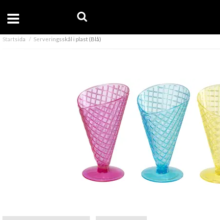
Startsida
Serveringsskål i plast (Blå)