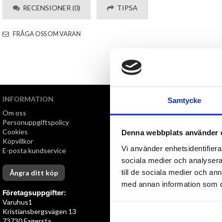
RECENSIONER (0)
TIPSA
FRÅGA OSS OM VARAN
INFORMATION
VI ERBJUDER
Samtycke
Om oss
Snabb leverans
Personuppgiftspolicy
Öppet köp i 30 dagar
Cookies
Denna webbplats använder 
Köpvillkor
Vi använder enhetsidentifierar
E-posta kundservice
sociala medier och analysera 
till de sociala medier och a
Ångra ditt köp
med annan information som du 
Företagsuppgifter:
Varuhus1
Kristiansbergsvägen 13
73730 Fagersta