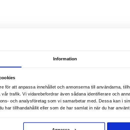
TILL TOPPEN
LEVERANS
BETALNING
Information
Lager i Sverige
Leverans med Postnord
cookies
e för att anpassa innehållet och annonserna till användarna, tillh
vår trafik. Vi vidarebefordrar även sådana identifierare och anna
nnons- och analysföretag som vi samarbetar med. Dessa kan i sin
har tillhandahållit eller som de har samlat in när du har använt 
Anpassa