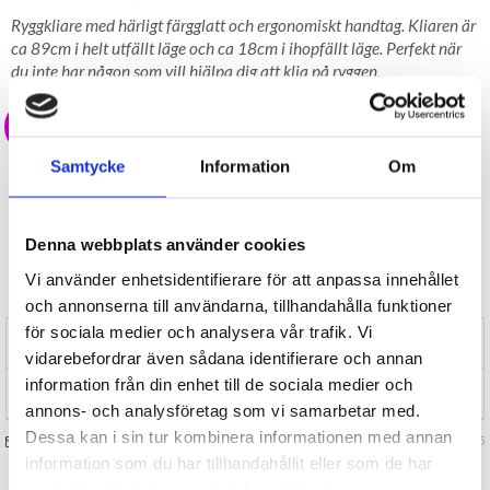
Ryggkliare med härligt färgglatt och ergonomiskt handtag. Kliaren är
ca 89cm i helt utfällt läge och ca 18cm i ihopfällt läge. Perfekt när
du inte har någon som vill hjälpa dig att klia på ryggen.
20 kr
Samtycke
Information
Om
LAGER I SVERIGE, SNABB LEVERANS
ÖPPET KÖP I 30 DAGAR
BEVAKA
Denna webbplats använder cookies
Tillfälligt Slut
Vi använder enhetsidentifierare för att anpassa innehållet
Preliminärt åter i lager: Okänt
och annonserna till användarna, tillhandahålla funktioner
för sociala medier och analysera vår trafik. Vi
RECENSIONER (0)
vidarebefordrar även sådana identifierare och annan
information från din enhet till de sociala medier och
TIPSA
annons- och analysföretag som vi samarbetar med.
Dessa kan i sin tur kombinera informationen med annan
FRÅGA OSS OM VARAN
Art. nr 128235
information som du har tillhandahållit eller som de har
samlat in när du har använt deras tjänster.