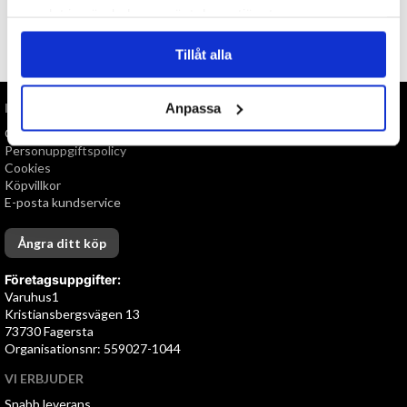
samlat in när du har använt deras tjänster.
TILL TOPPEN
Tillåt alla
INFORMATION
Anpassa
Om oss
Personuppgiftspolicy
Cookies
Köpvillkor
E-posta kundservice
Ångra ditt köp
Företagsuppgifter:
Varuhus1
Kristiansbergsvägen 13
73730 Fagersta
Organisationsnr: 559027-1044
VI ERBJUDER
Snabb leverans