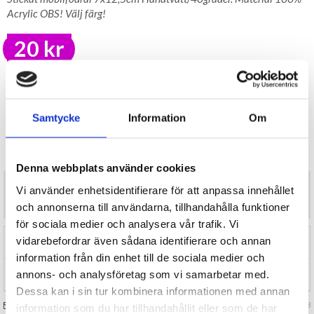
Acrylic OBS! Välj färg!
20 kr
LAGER I SVERIGE, SNABB LEVERANS
ÖPPET KÖP I 30 DAGAR
BEVAKA
Samtycke
Information
Om
Tillfälligt Slut
Preliminärt åter i lager: Okänt
Denna webbplats använder cookies
Stickat mobilfodral 7x12,5cm Handtvätt/40grader. Material 100%
Vi använder enhetsidentifierare för att anpassa innehållet
Acrylic OBS! Välj färg!
och annonserna till användarna, tillhandahålla funktioner
för sociala medier och analysera vår trafik. Vi
vidarebefordrar även sådana identifierare och annan
RECENSIONER (0)
information från din enhet till de sociala medier och
annons- och analysföretag som vi samarbetar med.
TIPSA
Dessa kan i sin tur kombinera informationen med annan
FRÅGA OSS OM VARAN
Art. nr 125308
information som du har tillhandahållit eller som de har