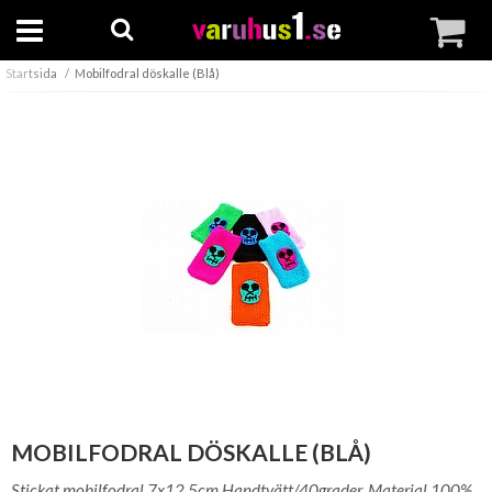
Startsida
Mobilfodral döskalle (Blå)
MOBILFODRAL DÖSKALLE (BLÅ)
Stickat mobilfodral 7x12,5cm Handtvätt/40grader. Material 100%