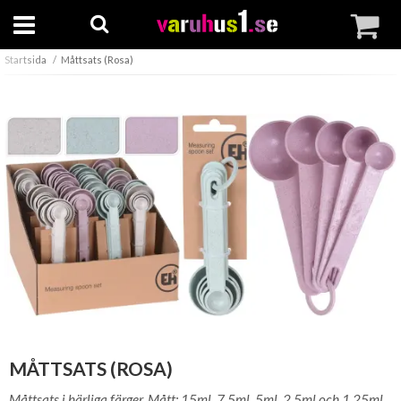
Startsida
Måttsats (Rosa)
MÅTTSATS (ROSA)
Måttsats i härliga färger. Mått; 15ml, 7,5ml, 5ml, 2,5ml och 1,25ml