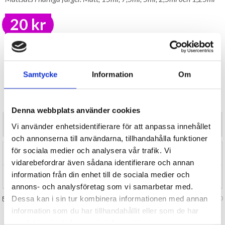
20 kr
LAGER I SVERIGE, SNABB LEVERANS
ÖPPET KÖP I 30 DAGAR
BEVAKA
Samtycke
Information
Om
Tillfälligt Slut
Preliminärt åter i lager: Okänt
Denna webbplats använder cookies
Måttsats i härliga färger. Mått; 15ml, 7,5ml, 5ml, 2,5ml och 1,25ml
Vi använder enhetsidentifierare för att anpassa innehållet
och annonserna till användarna, tillhandahålla funktioner
för sociala medier och analysera vår trafik. Vi
RECENSIONER (0)
vidarebefordrar även sådana identifierare och annan
information från din enhet till de sociala medier och
TIPSA
annons- och analysföretag som vi samarbetar med.
Dessa kan i sin tur kombinera informationen med annan
FRÅGA OSS OM VARAN
Art. nr 134830
information som du har tillhandahållit eller som de har
samlat in när du har använt deras tjänster.