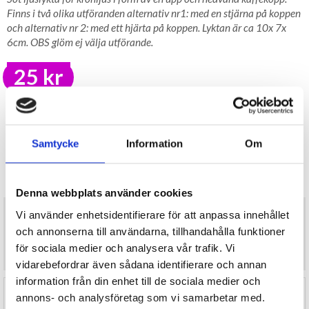
Finns i två olika utföranden alternativ nr1: med en stjärna på koppen
och alternativ nr 2: med ett hjärta på koppen. Lyktan är ca 10x 7x
6cm. OBS glöm ej välja utförande.
25 kr
LAGER I SVERIGE, SNABB LEVERANS
ÖPPET KÖP I 30 DAGAR
BEVAKA
Samtycke
Information
Om
Tillfälligt Slut
Preliminärt åter i lager: Okänt
Denna webbplats använder cookies
Söt ljuslykta för kronljus i form av en upp och nedvänd kaffekopp.
Vi använder enhetsidentifierare för att anpassa innehållet
Finns i två olika utföranden alternativ nr1: med en stjärna på
och annonserna till användarna, tillhandahålla funktioner
koppen och alternativ nr 2: med ett hjärta på koppen. Lyktan är ca
för sociala medier och analysera vår trafik. Vi
10x 7x 6cm. OBS glöm ej välja utförande.
vidarebefordrar även sådana identifierare och annan
information från din enhet till de sociala medier och
RECENSIONER (0)
annons- och analysföretag som vi samarbetar med.