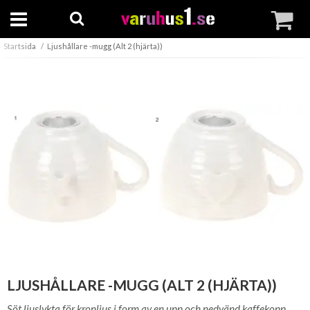
Startsida
Ljushållare -mugg (Alt 2 (hjärta))
LJUSHÅLLARE -MUGG (ALT 2 (HJÄRTA))
Söt ljuslykta för kronljus i form av en upp och nedvänd kaffekopp.