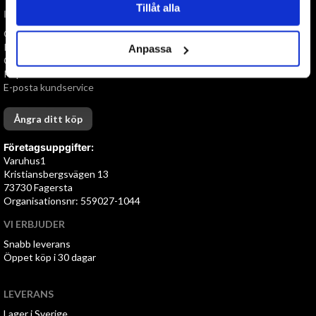
Tillåt alla
INFORMATION
Om oss
Personuppgiftspolicy
Anpassa
Cookies
Köpvillkor
E-posta kundservice
Ångra ditt köp
Företagsuppgifter:
Varuhus1
Kristiansbergsvägen 13
73730 Fagersta
Organisationsnr: 559027-1044
VI ERBJUDER
Snabb leverans
Öppet köp i 30 dagar
LEVERANS
Lager i Sverige