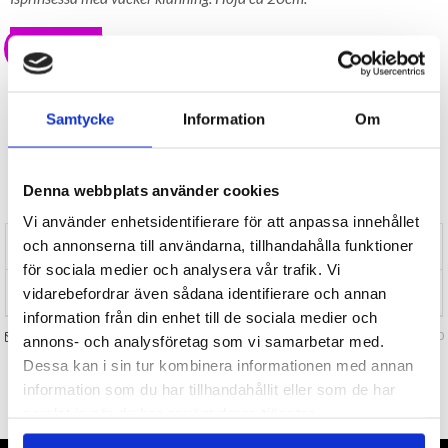
39 kr
LAGER I SVERIGE, SNABB LEVERANS
ÖPPET KÖP I 30 DAGAR
Samtycke
Information
Om
BEVAKA
Tillfälligt Slut
Denna webbplats använder cookies
Preliminärt åter i lager: Okänt
Vi använder enhetsidentifierare för att anpassa innehållet
och annonserna till användarna, tillhandahålla funktioner
RECENSIONER (0)
för sociala medier och analysera vår trafik. Vi
TIPSA
vidarebefordrar även sådana identifierare och annan
information från din enhet till de sociala medier och
FRÅGA OSS OM VARAN
Art. nr 133830
annons- och analysföretag som vi samarbetar med.
Dessa kan i sin tur kombinera informationen med annan
information som du har tillhandahållit eller som de har
TILL TOPPEN
samlat in när du har använt deras tjänster.