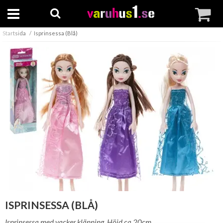
Startsida
Isprinsessa (Blå)
ISPRINSESSA (BLÅ)
Isprinsessa med vacker klänning. Höjd ca 20cm.