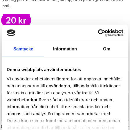
snö.
20 kr
LAGER I SVERIGE, SNABB LEVERANS
ÖPPET KÖP I 30 DAGAR
BEVAKA
Samtycke
Information
Om
Tillfälligt Slut
Preliminärt åter i lager: Okänt
Denna webbplats använder cookies
Girlang på 2 meter med vit färg på topparna för att ge ett intryck av
Vi använder enhetsidentifierare för att anpassa innehållet
snö.
och annonserna till användarna, tillhandahålla funktioner
för sociala medier och analysera vår trafik. Vi
vidarebefordrar även sådana identifierare och annan
RECENSIONER (0)
information från din enhet till de sociala medier och
annons- och analysföretag som vi samarbetar med.
TIPSA
Dessa kan i sin tur kombinera informationen med annan
FRÅGA OSS OM VARAN
Art. nr 138275
information som du har tillhandahållit eller som de har