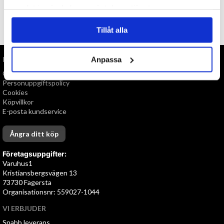
samlat in när du har använt deras tjänster.
TILL TOPPEN
Tillåt alla
INFORMATION
Anpassa
Om oss
Personuppgiftspolicy
Cookies
Köpvillkor
E-posta kundservice
Ångra ditt köp
Företagsuppgifter:
Varuhus1
Kristiansbergsvägen 13
73730 Fagersta
Organisationsnr: 559027-1044
VI ERBJUDER
Snabb leverans