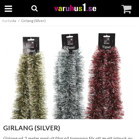
Startsida
Girlang (Silver)
GIRLANG (SILVER)
Girlang på 2 meter med vit färg på topparna för att ge ett intryck av