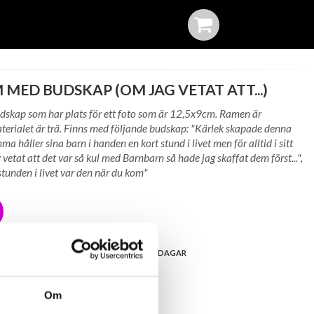
MED BUDSKAP (OM JAG VETAT ATT...)
skap som har plats för ett foto som är 12,5x9cm. Ramen är
rialet är trä. Finns med följande budskap: "Kärlek skapade denna
a håller sina barn i handen en kort stund i livet men för alltid i sitt
vetat att det var så kul med Barnbarn så hade jag skaffat dem först...",
tunden i livet var den när du kom"
IGE, SNABB LEVERANS
ÖPPET KÖP I 30 DAGAR
A
Om