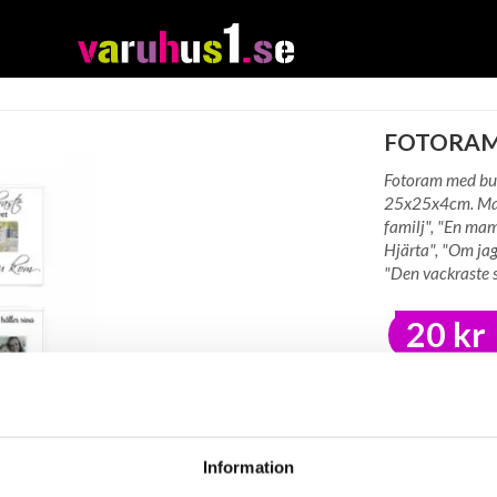
FOTORAM 
Fotoram med bud
25x25x4cm. Mate
familj", "En mamm
Hjärta", "Om jag 
"Den vackraste s
20 kr
LAGER I SVER
BEVAK
Information