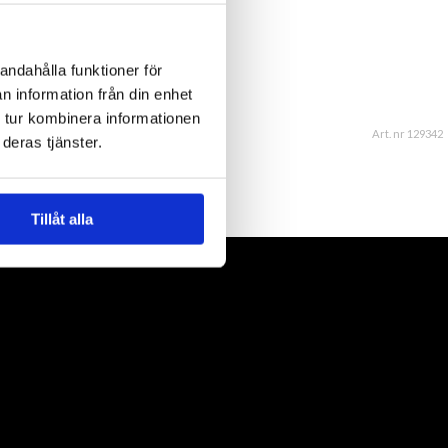
er i lager: Okänt
andahålla funktioner för
n information från din enhet
 tur kombinera informationen
Art. nr 129342
deras tjänster.
Tillåt alla