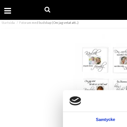
Startsida
Fotoram med budskap (Om jag vetat att...)
Samtycke