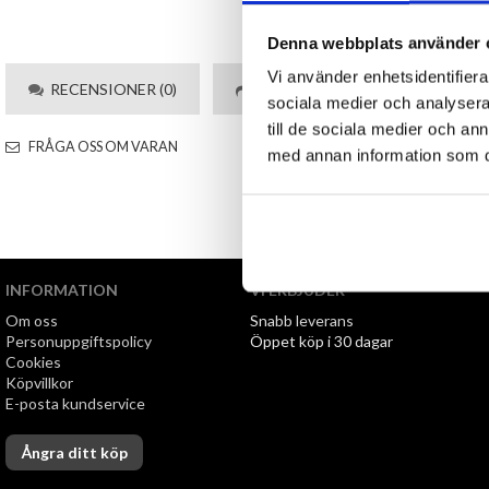
Denna webbplats använder 
Vi använder enhetsidentifierar
RECENSIONER (0)
TIPSA
sociala medier och analysera 
till de sociala medier och a
FRÅGA OSS OM VARAN
med annan information som du 
INFORMATION
VI ERBJUDER
Om oss
Snabb leverans
Personuppgiftspolicy
Öppet köp i 30 dagar
Cookies
Köpvillkor
E-posta kundservice
Ångra ditt köp