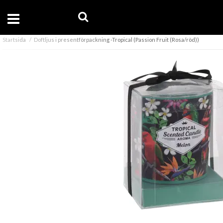
Startsida
Doftljus i presentförpackning -Tropical (Passion Fruit (Rosa/röd))