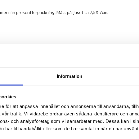
ommer i fin presentförpackning. Mått på ljuset ca 7,5X 7cm.
TILL TOPPEN
Information
LEVERANS
BETALNING
cookies
Lager i Sverige
Leverans med Postnord
e för att anpassa innehållet och annonserna till användarna, tillh
vår trafik. Vi vidarebefordrar även sådana identifierare och anna
nnons- och analysföretag som vi samarbetar med. Dessa kan i sin
har tillhandahållit eller som de har samlat in när du har använt 