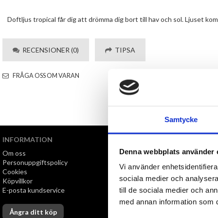
Doftljus tropical får dig att drömma dig bort till hav och sol. Ljuset k
RECENSIONER (0)
TIPSA
FRÅGA OSS OM VARAN
Samtycke
INFORMATION
VI ERBJUDER
Denna webbplats använder 
Om oss
Snabb leverans
Personuppgiftspolicy
Öppet köp i 30 dagar
Vi använder enhetsidentifierar
Cookies
sociala medier och analysera 
Köpvillkor
till de sociala medier och a
E-posta kundservice
med annan information som du 
Ångra ditt köp