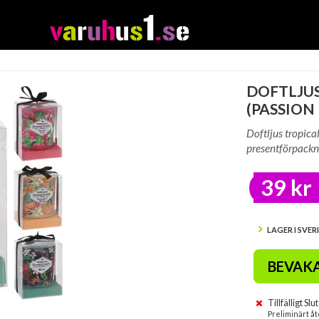
DOFTLJUS
(PASSION
Doftljus tropical
presentförpackni
39 kr
LAGER I SVER
BEVAK
Tillfälligt Slut
Preliminärt åt