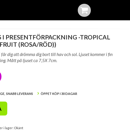
 I PRESENTFÖRPACKNING -TROPICAL
 FRUIT (ROSA/RÖD))
 får dig att drömma dig bort till hav och sol. Ljuset kommer i fin
ng. Mått på ljuset ca 7,5X 7cm.
IGE, SNABB LEVERANS
ÖPPET KÖP I 30 DAGAR
A
er i lager: Okänt