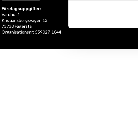
Företagsuppgifter:
Varuhus1
Kristiansbergsvägen 13
73730 Fagersta
Organisationsnr: 559027-1044