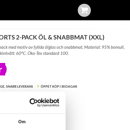
RTS 2-PACK ÖL & SNABBMAT (XXL)
-pack med motiv av fyllda ölglas och snabbmat. Material: 95% bomull,
kintvätt: 60°C. Öko-Tex standard 100.
r
IGE, SNABB LEVERANS
ÖPPET KÖP I 30 DAGAR
A
er i lager: Okänt
Om