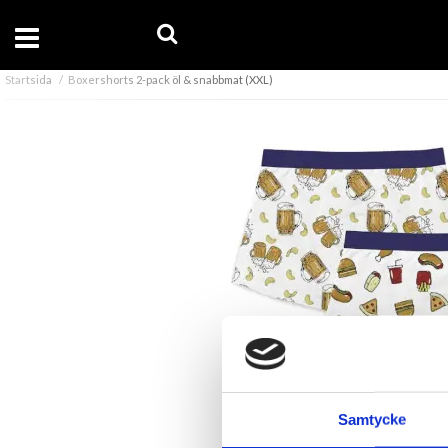
Startsida
Boxershorts 2-pack öl & snabbmat (XXL)
Samtycke