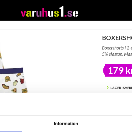
BOXERSHO
Boxershorts i 2
5% elastan. Mas
179 k
LAGER I SVER
BEVAK
Tillfälligt Slut
Preliminärt åt
Information