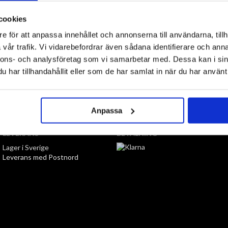
al: 95% bomull, 5% elastan. Maskintvätt: 60°C. Öko-Tex standard 100.
cookies
e för att anpassa innehållet och annonserna till användarna, tillh
vår trafik. Vi vidarebefordrar även sådana identifierare och anna
nnons- och analysföretag som vi samarbetar med. Dessa kan i sin
har tillhandahållit eller som de har samlat in när du har använt 
TILL TOPPEN
Anpassa
LEVERANS
BETALNING
Lager i Sverige
Leverans med Postnord