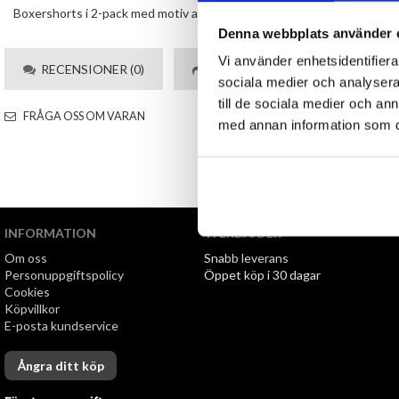
Boxershorts i 2-pack med motiv av fyllda ölglas och snabbmat. Materi
Denna webbplats använder 
Vi använder enhetsidentifierar
RECENSIONER (0)
TIPSA
sociala medier och analysera 
till de sociala medier och a
FRÅGA OSS OM VARAN
med annan information som du 
INFORMATION
VI ERBJUDER
Om oss
Snabb leverans
Personuppgiftspolicy
Öppet köp i 30 dagar
Cookies
Köpvillkor
E-posta kundservice
Ångra ditt köp